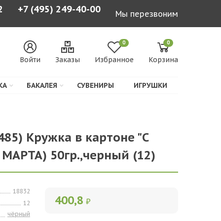
2
+7 (495) 249-40-00
Мы перезвоним
0
0
Войти
Заказы
Избранное
Корзина
КА
БАКАЛЕЯ
СУВЕНИРЫ
ИГРУШКИ
0485) Кружка в картоне "С
МАРТА) 50гр.,черный (12)
18832
400,8
₽
12
чёрный