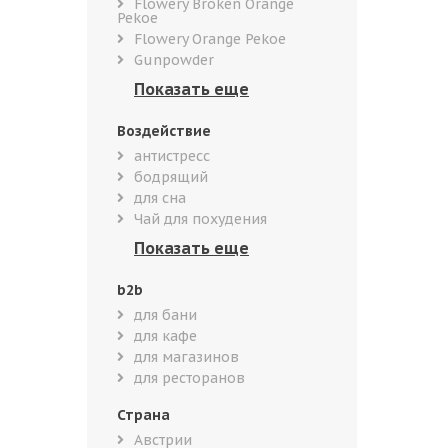
Flowery Broken Orange
Pekoe
Flowery Orange Pekoe
Gunpowder
Воздействие
антистресс
бодрящий
для сна
Чай для похудения
b2b
для бани
для кафе
для магазинов
для ресторанов
Страна
Австрии