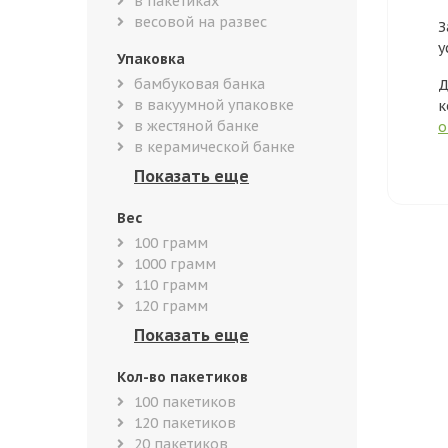
в пакетиках
весовой на развес
З
у
Упаковка
бамбуковая банка
Д
в вакуумной упаковке
к
в жестяной банке
о
в керамической банке
Вес
100 грамм
1000 грамм
110 грамм
120 грамм
Кол-во пакетиков
100 пакетиков
120 пакетиков
20 пакетиков