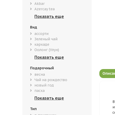
Akbar
Azercay tea
Вид
ассорти
Зеленый чай
каркаде
Оолонг (Улун)
Подарочный
Описа
весна
Чай на рождество
новый год
пасха
В
и
Тип
с