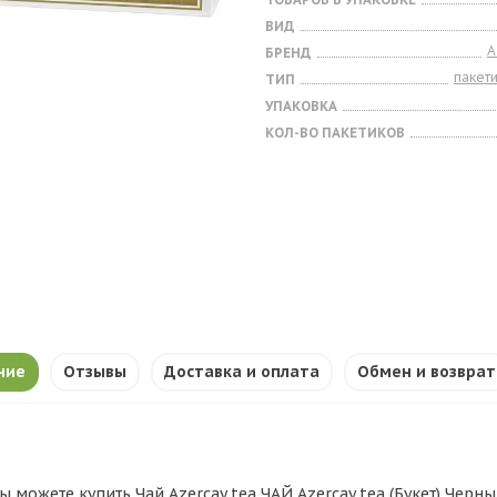
ВИД
A
БРЕНД
пакет
ТИП
УПАКОВКА
КОЛ-ВО ПАКЕТИКОВ
ние
Отзывы
Доставка и оплата
Обмен и возврат
ы можете купить Чай Azercay tea ЧАЙ Azercay tea (Букет) Черный 