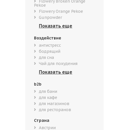
Flowery Broken Orange
Pekoe
Flowery Orange Pekoe
Gunpowder
Воздействие
антистресс
бодрящий
для сна
Чай для похудения
b2b
для бани
для кафе
для магазинов
для ресторанов
Страна
Австрии