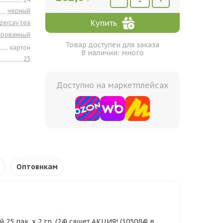
черный
Купить
zercay tea
ированный
Товар доступен для заказа
картон
В наличии: много
25
Доступно на маркетплейсах
Оптовикам
25 пак. х 2 гр. (24) сашет АКЦИЯ! (105084) в