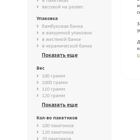
в пакетиках
и
весовой на развес
с
Упаковка
З
бамбуковая банка
у
в вакуумной упаковке
в жестяной банке
Д
в керамической банке
к
о
Вес
100 грамм
1000 грамм
110 грамм
120 грамм
Кол-во пакетиков
100 пакетиков
120 пакетиков
20 пакетиков