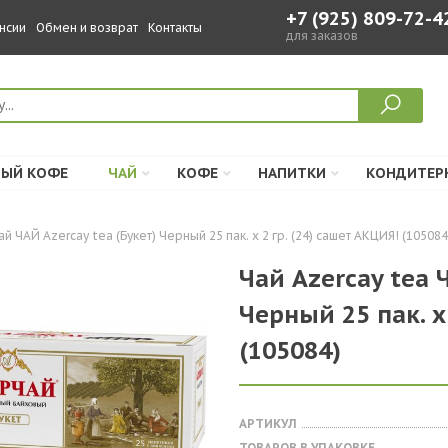
+7 (925) 809-72-4
нсии
Обмен и возврат
Контакты
для заказов
ЫЙ КОФЕ
ЧАЙ
КОФЕ
НАПИТКИ
КОНДИТЕР
ай ЧАЙ Azercay tea (Букет) Черный 25 пак. х 2 гр. (24) сашет АКЦИЯ! (105084
Чай Azercay tea 
Черный 25 пак. х
(105084)
АРТИКУЛ
ТОВАРОВ В УПАКОВКЕ