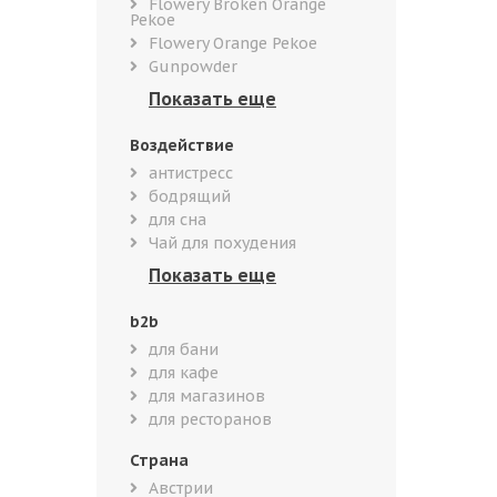
Flowery Broken Orange
Pekoe
Flowery Orange Pekoe
Gunpowder
Воздействие
антистресс
бодрящий
для сна
Чай для похудения
b2b
для бани
для кафе
для магазинов
для ресторанов
Страна
Австрии