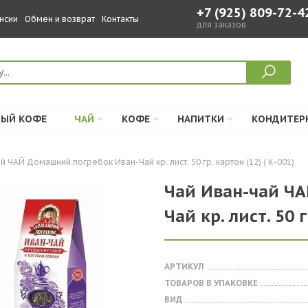
+7 (925) 809-72-4
нсии
Обмен и возврат
Контакты
для заказов
ЫЙ КОФЕ
ЧАЙ
КОФЕ
НАПИТКИ
КОНДИТЕР
й ЧАЙ Домашний погребок Иван-Чай кр. лист. 50 гр. картон (12) ( К-001)
Чай Иван-чай Ч
Чай кр. лист. 50 г
АРТИКУЛ
ТОВАРОВ В УПАКОВКЕ
ВИД