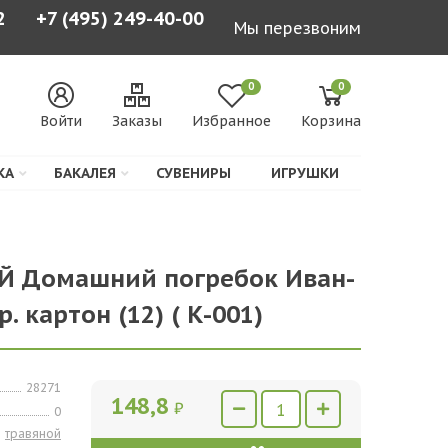
2
+7 (495) 249-40-00
Мы перезвоним
0
0
Войти
Заказы
Избранное
Корзина
КА
БАКАЛЕЯ
СУВЕНИРЫ
ИГРУШКИ
АЙ Домашний погребок Иван-
р. картон (12) ( К-001)
28271
148,8
₽
0
травяной