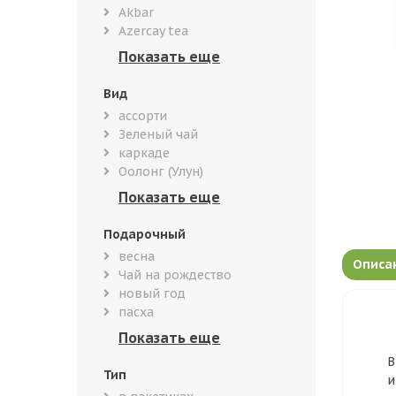
Akbar
Azercay tea
Вид
ассорти
Зеленый чай
каркаде
Оолонг (Улун)
Подарочный
весна
Описа
Чай на рождество
новый год
пасха
В
Тип
и