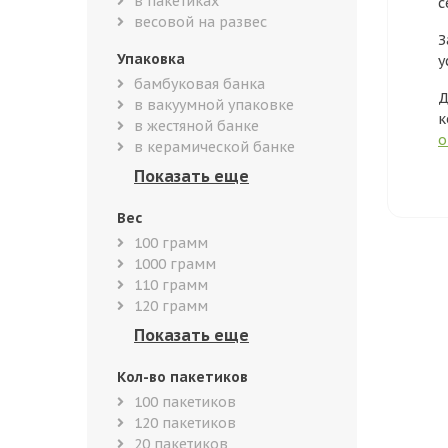
в пакетиках
с
весовой на развес
З
Упаковка
у
бамбуковая банка
Д
в вакуумной упаковке
к
в жестяной банке
о
в керамической банке
Вес
100 грамм
1000 грамм
110 грамм
120 грамм
Кол-во пакетиков
100 пакетиков
120 пакетиков
20 пакетиков