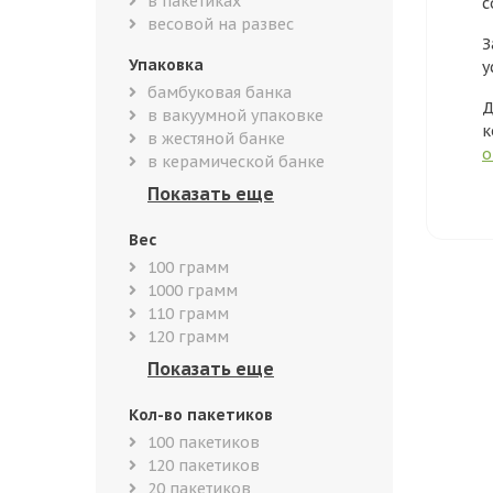
в пакетиках
с
весовой на развес
З
Упаковка
у
бамбуковая банка
Д
в вакуумной упаковке
к
в жестяной банке
о
в керамической банке
Вес
100 грамм
1000 грамм
110 грамм
120 грамм
Кол-во пакетиков
100 пакетиков
120 пакетиков
20 пакетиков