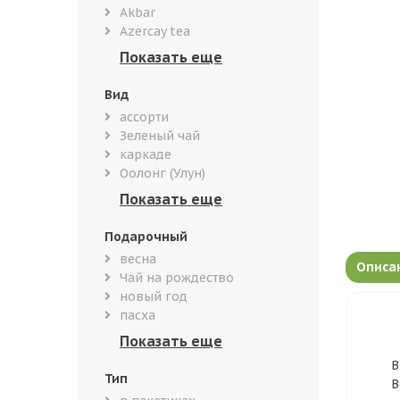
Akbar
Azercay tea
Вид
ассорти
Зеленый чай
каркаде
Оолонг (Улун)
Подарочный
весна
Описа
Чай на рождество
новый год
пасха
В
Тип
В