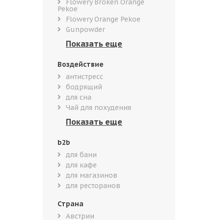
Flowery Broken Orange
Pekoe
Flowery Orange Pekoe
Gunpowder
Воздействие
антистресс
бодрящий
для сна
Чай для похудения
b2b
для бани
для кафе
для магазинов
для ресторанов
Страна
Австрии