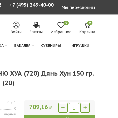
2
+7 (495) 249-40-00
Мы перезвоним
0
0
Войти
Заказы
Избранное
Корзина
КА
БАКАЛЕЯ
СУВЕНИРЫ
ИГРУШКИ
Ю ХУА (720) Дянь Хун 150 гр.
 (20)
28901
709,16
₽
0
черный