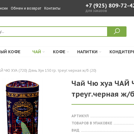
+7 (925) 809-72-4
нсии
Обмен и возврат
Контакты
для заказов
ЫЙ КОФЕ
ЧАЙ
КОФЕ
НАПИТКИ
КОНДИТЕР
Й ЧЮ ХУА (720) Дянь Хун 150 гр. треуг.черная ж/б (20)
Чай Чю хуа ЧАЙ Ч
треуг.черная ж/б
АРТИКУЛ
ТОВАРОВ В УПАКОВКЕ
ВИД