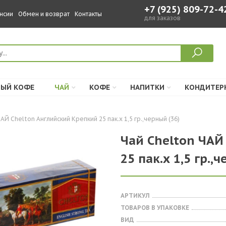
+7 (925) 809-72-4
нсии
Обмен и возврат
Контакты
для заказов
ЫЙ КОФЕ
ЧАЙ
КОФЕ
НАПИТКИ
КОНДИТЕР
АЙ Chelton Английский Крепкий 25 пак.х 1,5 гр.,черный (36)
Чай Chelton ЧАЙ
25 пак.х 1,5 гр.,
АРТИКУЛ
ТОВАРОВ В УПАКОВКЕ
ВИД