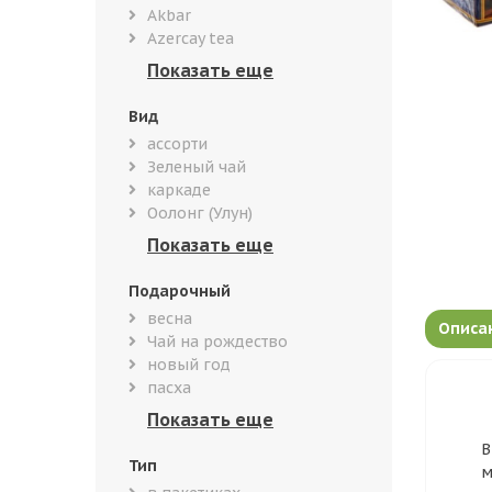
Akbar
Azercay tea
Вид
ассорти
Зеленый чай
каркаде
Оолонг (Улун)
Подарочный
весна
Описа
Чай на рождество
новый год
пасха
В
Тип
м