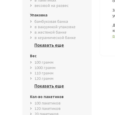
в пакетиках
с
весовой на развес
З
Упаковка
у
бамбуковая банка
Д
в вакуумной упаковке
к
в жестяной банке
о
в керамической банке
Вес
100 грамм
1000 грамм
110 грамм
120 грамм
Кол-во пакетиков
100 пакетиков
120 пакетиков
20 пакетиков