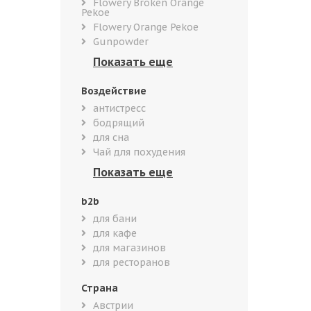
Flowery Broken Orange
Pekoe
Flowery Orange Pekoe
Gunpowder
Воздействие
антистресс
бодрящий
для сна
Чай для похудения
b2b
для бани
для кафе
для магазинов
для ресторанов
Страна
Австрии