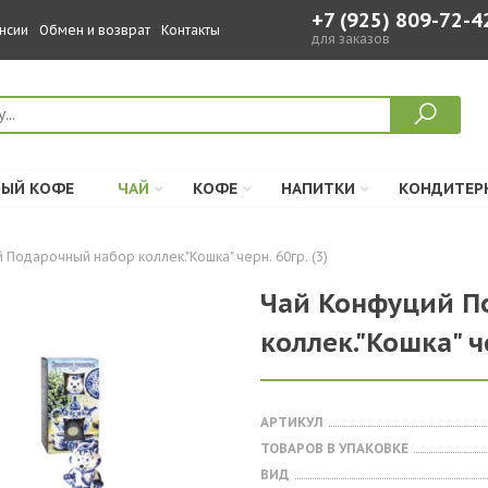
+7 (925) 809-72-4
нсии
Обмен и возврат
Контакты
для заказов
ЫЙ КОФЕ
ЧАЙ
КОФЕ
НАПИТКИ
КОНДИТЕР
 Подарочный набор коллек."Кошка" черн. 60гр. (3)
Чай Конфуций П
коллек."Кошка" че
АРТИКУЛ
ТОВАРОВ В УПАКОВКЕ
ВИД