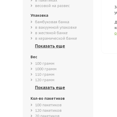
в пакетиках
весовой на развес
З
у
Упаковка
бамбуковая банка
Д
в вакуумной упаковке
к
в жестяной банке
о
в керамической банке
Вес
100 грамм
1000 грамм
110 грамм
120 грамм
Кол-во пакетиков
100 пакетиков
120 пакетиков
20 пакетиков