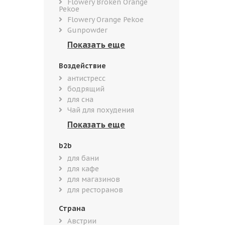
Flowery Broken Orange
Pekoe
Flowery Orange Pekoe
Gunpowder
Воздействие
антистресс
бодрящий
для сна
Чай для похудения
b2b
для бани
для кафе
для магазинов
для ресторанов
Страна
Австрии