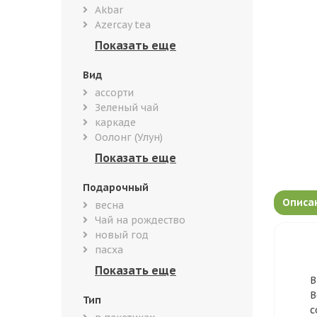
Akbar
Azercay tea
Вид
ассорти
Зеленый чай
каркаде
Оолонг (Улун)
Подарочный
Описа
весна
Чай на рождество
новый год
пасха
В
В
Тип
с