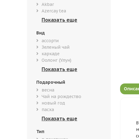
Akbar
Azercay tea
Вид
ассорти
Зеленый чай
каркаде
Оолонг (Улун)
Подарочный
Описа
весна
Чай на рождество
новый год
пасха
В
м
Тип
с