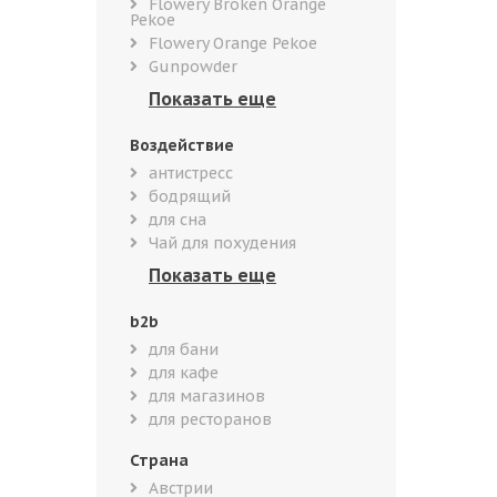
Flowery Broken Orange
Pekoe
Flowery Orange Pekoe
Gunpowder
Воздействие
антистресс
бодрящий
для сна
Чай для похудения
b2b
для бани
для кафе
для магазинов
для ресторанов
Страна
Австрии