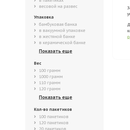
в пакетиках
весовой на развес
З
у
Упаковка
бамбуковая банка
Д
в вакуумной упаковке
к
в жестяной банке
о
в керамической банке
Вес
100 грамм
1000 грамм
110 грамм
120 грамм
Кол-во пакетиков
100 пакетиков
120 пакетиков
20 пакетиков