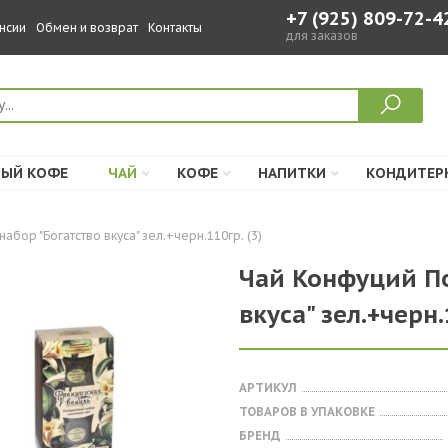
+7 (925) 809-72-4
нсии
Обмен и возврат
Контакты
для заказов
ЫЙ КОФЕ
ЧАЙ
КОФЕ
НАПИТКИ
КОНДИТЕР
абор "Богатство вкуса" зел.+черн.110гр. (3)
Чай Конфуций П
вкуса" зел.+черн.
АРТИКУЛ
ТОВАРОВ В УПАКОВКЕ
БРЕНД