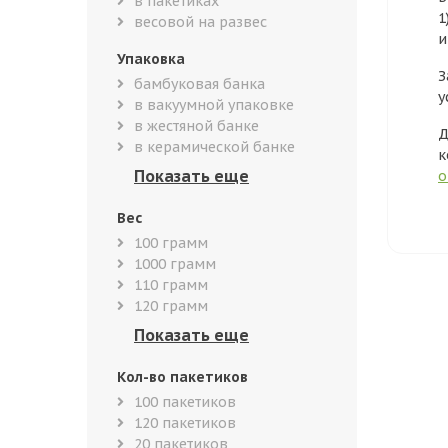
в пакетиках
1
весовой на развес
и
Упаковка
З
бамбуковая банка
у
в вакуумной упаковке
в жестяной банке
Д
в керамической банке
к
о
Вес
100 грамм
1000 грамм
110 грамм
120 грамм
Кол-во пакетиков
100 пакетиков
120 пакетиков
20 пакетиков