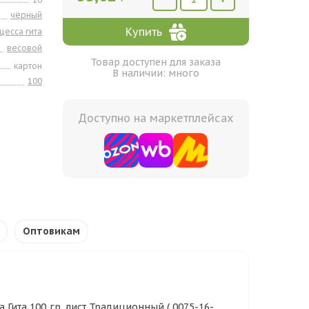
чёрный
Купить
цесса гита
весовой
Товар доступен для заказа
картон
В наличии: много
100
Доступно на маркетплейсах
Оптовикам
Гита 100 гр. лист Традиционный ( 0075-16-