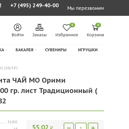
2
+7 (495) 249-40-00
Мы перезвоним
0
0
Войти
Заказы
Избранное
Корзина
КА
БАКАЛЕЯ
СУВЕНИРЫ
ИГРУШКИ
) (16)/182
гита ЧАЙ МО Орими
00 гр. лист Традиционный (
82
31005
55,02
₽
16