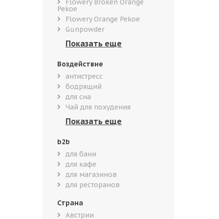
Flowery Broken Orange
Pekoe
Flowery Orange Pekoe
Gunpowder
Воздействие
антистресс
бодрящий
для сна
Чай для похудения
b2b
для бани
для кафе
для магазинов
для ресторанов
Страна
Австрии