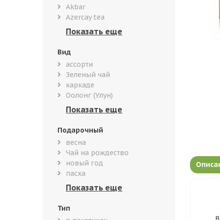
Akbar
Azercay tea
Вид
ассорти
Зеленый чай
каркаде
Оолонг (Улун)
Подарочный
весна
Чай на рождество
новый год
Описа
пасха
Тип
В