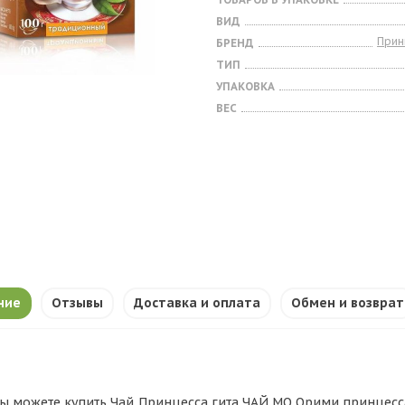
ВИД
Прин
БРЕНД
ТИП
УПАКОВКА
ВЕС
ние
Отзывы
Доставка и оплата
Обмен и возврат
ы можете купить Чай Принцесса гита ЧАЙ МО Орими принцесса 