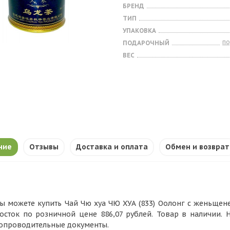
БРЕНД
ТИП
УПАКОВКА
п
ПОДАРОЧНЫЙ
ВЕС
ние
Отзывы
Доставка и оплата
Обмен и возврат
ы можете купить Чай Чю хуа ЧЮ ХУА (833) Оолонг с женьщенем
осток по розничной цене 886,07 рублей. Товар в наличии.
опроводительные документы.