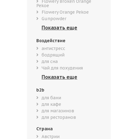
Flowery Broken Orange
Pekoe
Flowery Orange Pekoe
Gunpowder
Воздействие
антистресс
бодрящий
для сна
Чай для похудения
b2b
для бани
для кафе
для магазинов
для ресторанов
Страна
Австрии