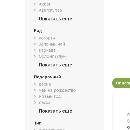
Akbar
Azercay tea
Вид
ассорти
Зеленый чай
каркаде
Оолонг (Улун)
Подарочный
Описа
весна
Чай на рождество
новый год
пасха
В
В
Тип
с