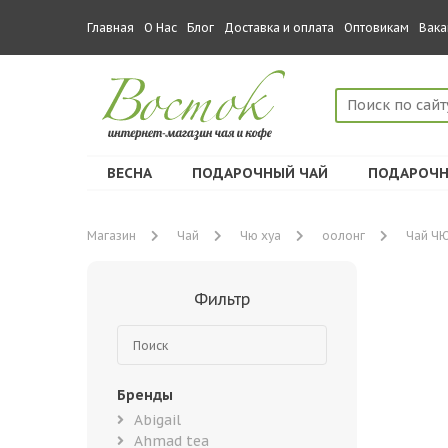
Главная
О Нас
Блог
Доставка и оплата
Оптовикам
Вака
ВЕСНА
ПОДАРОЧНЫЙ ЧАЙ
ПОДАРОЧН
Магазин
Чай
Чю хуа
оолонг
Чай ЧЮ
Фильтр
Бренды
Abigail
Ahmad tea