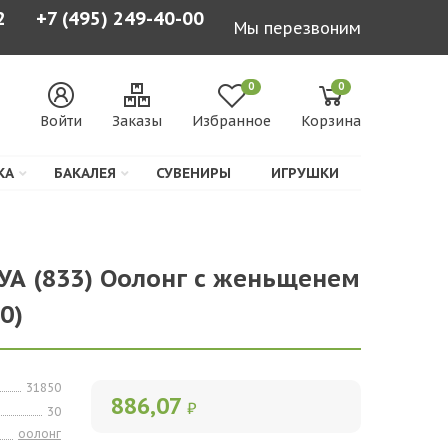
2
+7 (495) 249-40-00
Мы перезвоним
0
0
Войти
Заказы
Избранное
Корзина
КА
БАКАЛЕЯ
СУВЕНИРЫ
ИГРУШКИ
УА (833) Оолонг с женьщенем
0)
31850
886,07
₽
30
оолонг