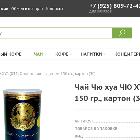
+7 (925) 809-72-4
нсии
Обмен и возврат
Контакты
для заказов
ЫЙ КОФЕ
ЧАЙ
КОФЕ
НАПИТКИ
КОНДИТЕР
 ХУА (833) Оолонг с женьщенем 150 гр., картон (30)
Чай Чю хуа ЧЮ Х
150 гр., картон (3
АРТИКУЛ
ТОВАРОВ В УПАКОВКЕ
ВИД