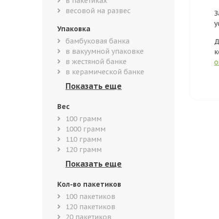
в пакетиках
весовой на развес
З
у
Упаковка
бамбуковая банка
Д
в вакуумной упаковке
к
в жестяной банке
о
в керамической банке
Вес
100 грамм
1000 грамм
110 грамм
120 грамм
Кол-во пакетиков
100 пакетиков
120 пакетиков
20 пакетиков