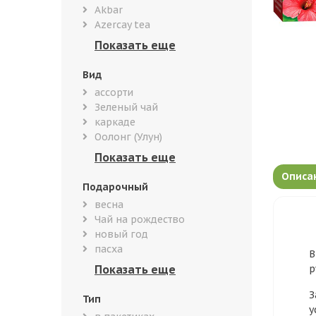
Akbar
Azercay tea
Вид
ассорти
Зеленый чай
каркаде
Оолонг (Улун)
Описа
Подарочный
весна
Чай на рождество
новый год
пасха
В
р
З
Тип
у