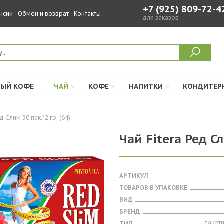
+7 (925) 809-72-4
нсии
Обмен и возврат
Контакты
для заказов
ЫЙ КОФЕ
ЧАЙ
КОФЕ
НАПИТКИ
КОНДИТЕР
д Слим 30 пак.*2 гр. (64)
Чай Fitera Ред Сл
АРТИКУЛ
ТОВАРОВ В УПАКОВКЕ
ВИД
БРЕНД
пакет
ТИП