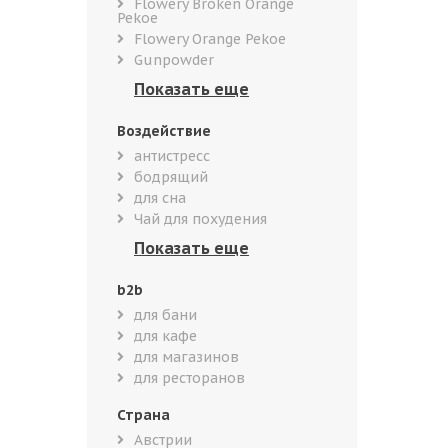
Flowery Broken Orange
Pekoe
Flowery Orange Pekoe
Gunpowder
Воздействие
антистресс
бодрящий
для сна
Чай для похудения
b2b
для бани
для кафе
для магазинов
для ресторанов
Страна
Австрии