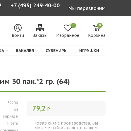
2
+7 (495) 249-40-00
Мы перезвоним
0
0
Войти
Заказы
Избранное
Корзина
КА
БАКАЛЕЯ
СУВЕНИРЫ
ИГРУШКИ
им 30 пак.*2 гр. (64)
32290
79,2
₽
64
каркаде
Товар снят с производства. Вы
Fitera
можете найти аналог в нашем
ированный