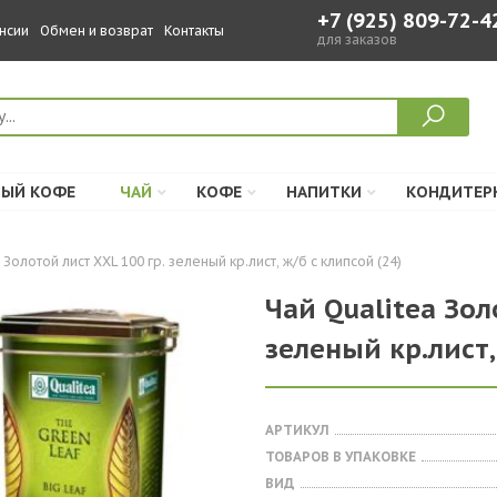
+7 (925) 809-72-4
нсии
Обмен и возврат
Контакты
для заказов
ЫЙ КОФЕ
ЧАЙ
КОФЕ
НАПИТКИ
КОНДИТЕР
 Золотой лист XXL 100 гр. зеленый кр.лист, ж/б с клипсой (24)
Чай Qualitea Зол
зеленый кр.лист,
АРТИКУЛ
ТОВАРОВ В УПАКОВКЕ
ВИД