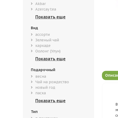
Akbar
Azercay tea
Вид
ассорти
Зеленый чай
каркаде
Оолонг (Улун)
Подарочный
Описа
весна
Чай на рождество
новый год
пасха
В
м
Тип
с