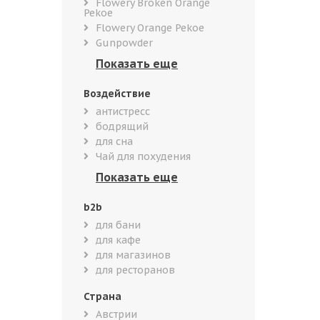
Flowery Broken Orange
Pekoe
Flowery Orange Pekoe
Gunpowder
Воздействие
антистресс
бодрящий
для сна
Чай для похудения
b2b
для бани
для кафе
для магазинов
для ресторанов
Страна
Австрии