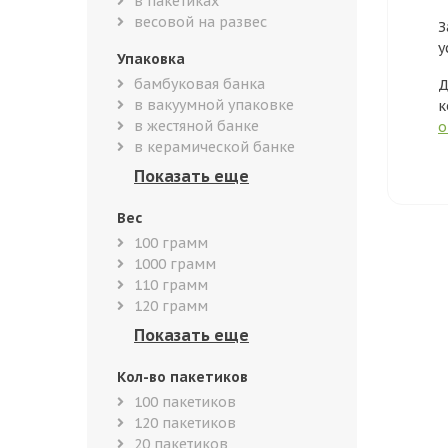
в пакетиках
весовой на развес
З
у
Упаковка
бамбуковая банка
Д
в вакуумной упаковке
к
в жестяной банке
о
в керамической банке
Вес
100 грамм
1000 грамм
110 грамм
120 грамм
Кол-во пакетиков
100 пакетиков
120 пакетиков
20 пакетиков