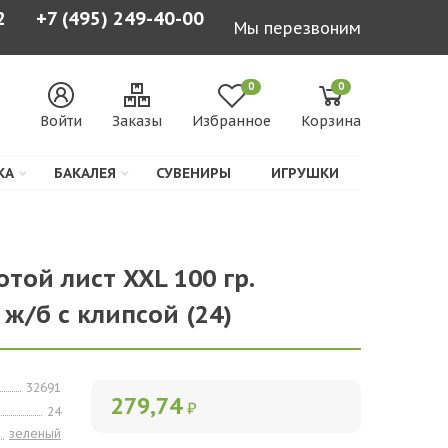
2
+7 (495) 249-40-00
Мы перезвоним
0
0
Войти
Заказы
Избранное
Корзина
КА
БАКАЛЕЯ
СУВЕНИРЫ
ИГРУШКИ
отой лист XXL 100 гр.
 ж/б с клипсой (24)
32691
279,74
₽
24
зеленый