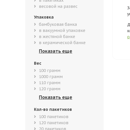
в пакетиках
весовой на развес
З
у
Упаковка
бамбуковая банка
Д
в вакуумной упаковке
к
в жестяной банке
о
в керамической банке
Вес
100 грамм
1000 грамм
110 грамм
120 грамм
Кол-во пакетиков
100 пакетиков
120 пакетиков
20 пакетиков