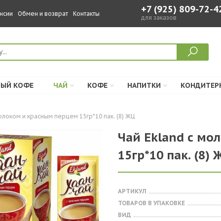
+7 (925) 809-72-4
нсии
Обмен и возврат
Контакты
для заказов
ЫЙ КОФЕ
ЧАЙ
КОФЕ
НАПИТКИ
КОНДИТЕР
олоком и красным перцем 15гр*10 пак. (8) ЖЦ
Чай Ekland с мо
15гр*10 пак. (8)
АРТИКУЛ
ТОВАРОВ В УПАКОВКЕ
ВИД