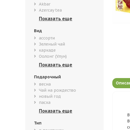
Akbar
Azercay tea
Вид
ассорти
Зеленый чай
каркаде
Оолонг (Улун)
Подарочный
Описа
весна
Чай на рождество
новый год
пасха
В
В
Тип
с