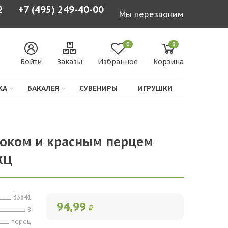
2
+7 (495) 249-40-00
Мы перезвоним
0
0
Войти
Заказы
Избранное
Корзина
КА
БАКАЛЕЯ
СУВЕНИРЫ
ИГРУШКИ
локом и красным перцем
 ЖЦ
33841
94,99
₽
8
перец