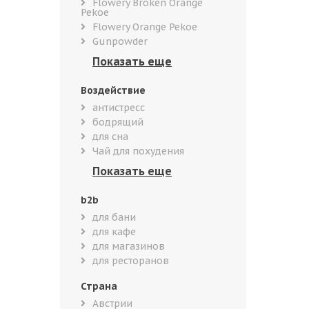
Flowery Broken Orange
Pekoe
Flowery Orange Pekoe
Gunpowder
Воздействие
антистресс
бодрящий
для сна
Чай для похудения
b2b
для бани
для кафе
для магазинов
для ресторанов
Страна
Австрии