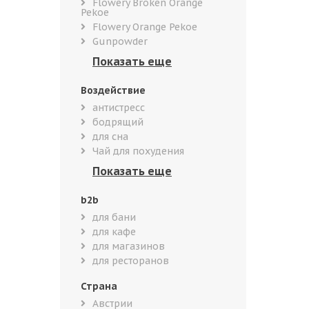
Flowery Broken Orange
Pekoe
Flowery Orange Pekoe
Gunpowder
Воздействие
антистресс
бодрящий
для сна
Чай для похудения
b2b
для бани
для кафе
для магазинов
для ресторанов
Страна
Австрии