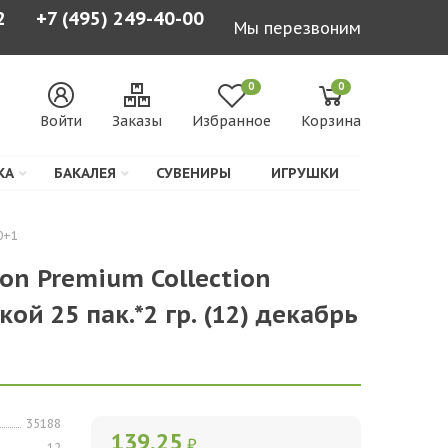
2
+7 (495) 249-40-00
Мы перезвоним
0
0
Войти
Заказы
Избранное
Корзина
КА
БАКАЛЕЯ
СУВЕНИРЫ
ИГРУШКИ
0+1
lon Premium Collection
ой 25 пак.*2 гр. (12) декабрь
35188
139,25
₽
12