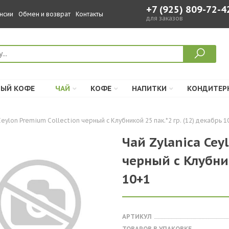
+7 (925) 809-72-4
нсии
Обмен и возврат
Контакты
для заказов
ЫЙ КОФЕ
ЧАЙ
КОФЕ
НАПИТКИ
КОНДИТЕР
Ceylon Premium Collection черный с Клубникой 25 пак.*2 гр. (12) декабрь 1
Чай Zylanica Cey
черный с Клубник
10+1
АРТИКУЛ
ТОВАРОВ В УПАКОВКЕ