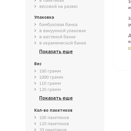
в пакетиках
1
весовой на развес
и
Упаковка
З
бамбуковая банка
у
в вакуумной упаковке
Д
в жестяной банке
к
в керамической банке
о
Вес
100 грамм
1000 грамм
110 грамм
120 грамм
Кол-во пакетиков
100 пакетиков
120 пакетиков
20 пакетиков