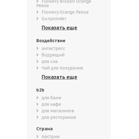
Flowery Broken Orange
Pekoe
Flowery Orange Pekoe
Gunpowder
Воздействие
антистресс
бодрящий
для сна
Чай для похудения
b2b
для бани
для кафе
для магазинов
для ресторанов
Страна
Австрии