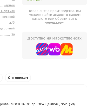
чёрный
Товар снят с производства. Вы
 моря чая
можете найти аналог в нашем
весовой
каталоге или обратиться к
менеджеру.
ж/б
одарочный
30
Доступно на маркетплейсах
Оптовикам
ода- МОСКВА 30 гр. ОРА цейлон., ж/б (30)