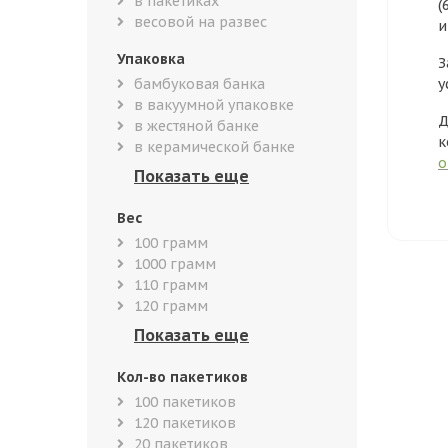
в пакетиках
(
весовой на развес
и
Упаковка
З
бамбуковая банка
у
в вакуумной упаковке
Д
в жестяной банке
к
в керамической банке
о
Вес
100 грамм
1000 грамм
110 грамм
120 грамм
Кол-во пакетиков
100 пакетиков
120 пакетиков
20 пакетиков