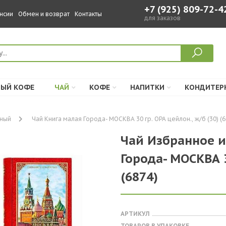
+7 (925) 809-72-4
нсии
Обмен и возврат
Контакты
для заказов
ЫЙ КОФЕ
ЧАЙ
КОФЕ
НАПИТКИ
КОНДИТЕР
ный
Чай Книга малая Города- МОСКВА 30 гр. ОРА цейлон., ж/б (30) (6
Чай Избранное и
Города- МОСКВА 3
(6874)
АРТИКУЛ
ТОВАРОВ В УПАКОВКЕ