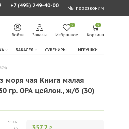
2
+7 (495) 249-40-00
Мы перезвоним
0
0
Войти
Заказы
Избранное
Корзина
КА
БАКАЛЕЯ
СУВЕНИРЫ
ИГРУШКИ
874)
з моря чая Книга малая
0 гр. ОРА цейлон., ж/б (30)
38007
357,2
₽
30