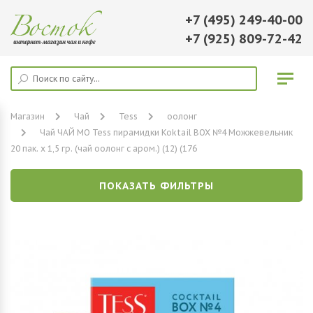
+7 (495) 249-40-00
+7 (925) 809-72-42
Магазин
Чай
Tess
оолонг
Чай ЧАЙ МО Tess пирамидки Koktail BOX №4 Можжевельник
20 пак. х 1,5 гр. (чай оолонг с аром.) (12) (176
ПОКАЗАТЬ ФИЛЬТРЫ