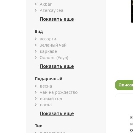
Akbar
Azercay tea
Вид
ассорти
Зеленый чай
каркаде
Оолонг (Улун)
Подарочный
Описа
весна
Чай на рождество
новый год
пасха
В
и
Тип
с