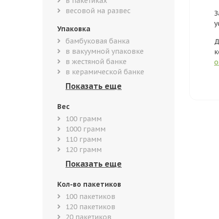
в пакетиках
весовой на развес
З
у
Упаковка
бамбуковая банка
Д
в вакуумной упаковке
к
в жестяной банке
о
в керамической банке
Вес
100 грамм
1000 грамм
110 грамм
120 грамм
Кол-во пакетиков
100 пакетиков
120 пакетиков
20 пакетиков