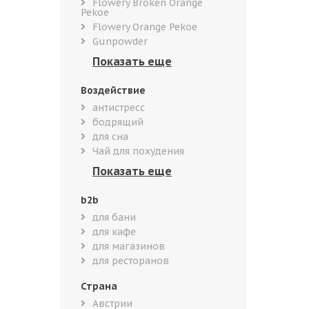
Flowery Broken Orange
Pekoe
Flowery Orange Pekoe
Gunpowder
Воздействие
антистресс
бодрящий
для сна
Чай для похудения
b2b
для бани
для кафе
для магазинов
для ресторанов
Страна
Австрии