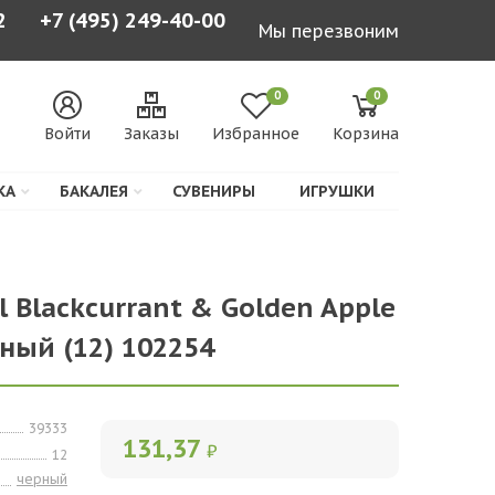
2
+7 (495) 249-40-00
Мы перезвоним
0
0
Войти
Заказы
Избранное
Корзина
КА
БАКАЛЕЯ
СУВЕНИРЫ
ИГРУШКИ
l Blackcurrant & Golden Apple
рный (12) 102254
39333
131,37
₽
12
черный