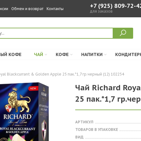
+7 (925) 809-72-4
нсии
Обмен и возврат
Контакты
для заказов
ЫЙ КОФЕ
ЧАЙ
КОФЕ
НАПИТКИ
КОНДИТЕР
yal Blackcurrant & Golden Apple 25 пак.*1,7 гр.черный (12) 102254
Чай Richard Roya
25 пак.*1,7 гр.че
АРТИКУЛ
ТОВАРОВ В УПАКОВКЕ
ВИД