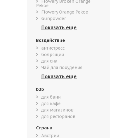
Flowery Broken Orange
Pekoe
Flowery Orange Pekoe
Gunpowder
Воздействие
антистресс
бодрящий
для сна
Чай для похудения
b2b
для бани
для кафе
для магазинов
для ресторанов
Страна
Австрии