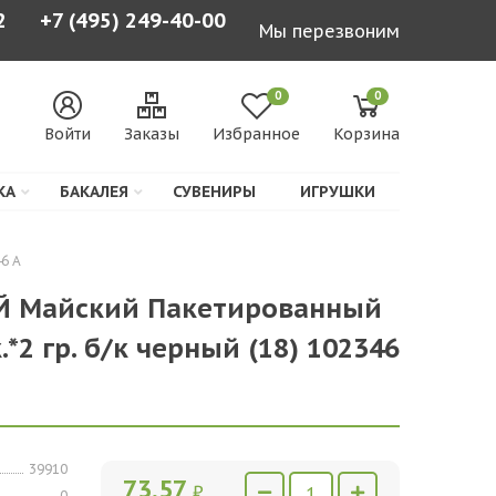
2
+7 (495) 249-40-00
Мы перезвоним
0
0
Войти
Заказы
Избранное
Корзина
КА
БАКАЛЕЯ
СУВЕНИРЫ
ИГРУШКИ
6 А
Й Майский Пакетированный
*2 гр. б/к черный (18) 102346
39910
73,57
₽
0