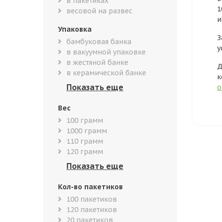
в пакетиках
1
весовой на развес
и
Упаковка
З
бамбуковая банка
у
в вакуумной упаковке
в жестяной банке
Д
в керамической банке
к
о
Вес
100 грамм
1000 грамм
110 грамм
120 грамм
Кол-во пакетиков
100 пакетиков
120 пакетиков
20 пакетиков