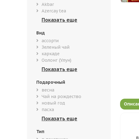
Akbar
Azercay tea
Вид
ассорти
Зеленый чай
каркаде
Оолонг (Улун)
Подарочный
весна
Чай на рождество
новый год
Описа
пасха
Тип
В