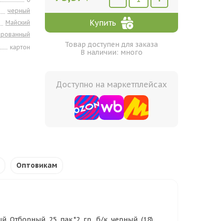
черный
Купить
Майский
ированный
Товар доступен для заказа
картон
В наличии: много
Доступно на маркетплейсах
Оптовикам
Отборный 25 пак.*2 гр. б/к черный (18)