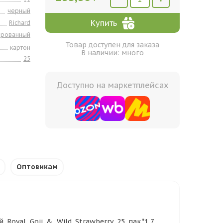
черный
Купить
Richard
ированный
Товар доступен для заказа
картон
В наличии: много
25
Доступно на маркетплейсах
Оптовикам
oyal Goji & Wild Strawberry 25 пак.*1,7