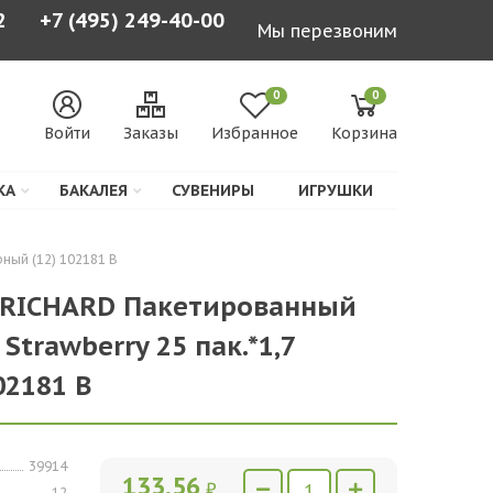
2
+7 (495) 249-40-00
Мы перезвоним
0
0
Войти
Заказы
Избранное
Корзина
КА
БАКАЛЕЯ
СУВЕНИРЫ
ИГРУШКИ
рный (12) 102181 В
Й RICHARD Пакетированный
 Strawberry 25 пак.*1,7
02181 В
39914
133,56
₽
12