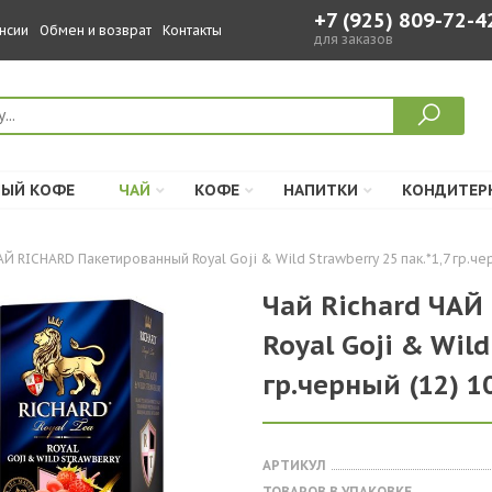
+7 (925) 809-72-4
нсии
Обмен и возврат
Контакты
для заказов
ЫЙ КОФЕ
ЧАЙ
КОФЕ
НАПИТКИ
КОНДИТЕР
АЙ RICHARD Пакетированный Royal Goji & Wild Strawberry 25 пак.*1,7 гр.че
Чай Richard ЧА
Royal Goji & Wild
гр.черный (12) 1
АРТИКУЛ
ТОВАРОВ В УПАКОВКЕ