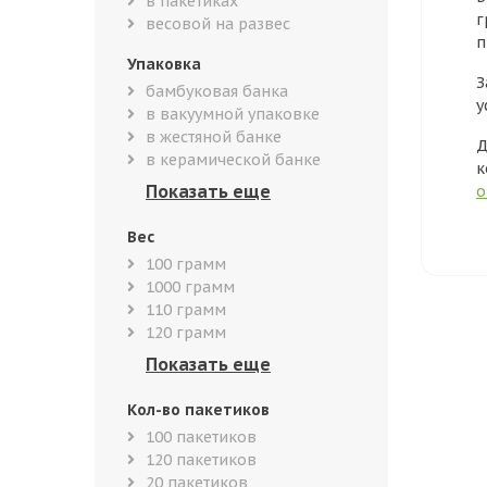
в пакетиках
г
весовой на развес
п
Упаковка
З
бамбуковая банка
у
в вакуумной упаковке
в жестяной банке
Д
в керамической банке
к
о
Вес
100 грамм
1000 грамм
110 грамм
120 грамм
Кол-во пакетиков
100 пакетиков
120 пакетиков
20 пакетиков