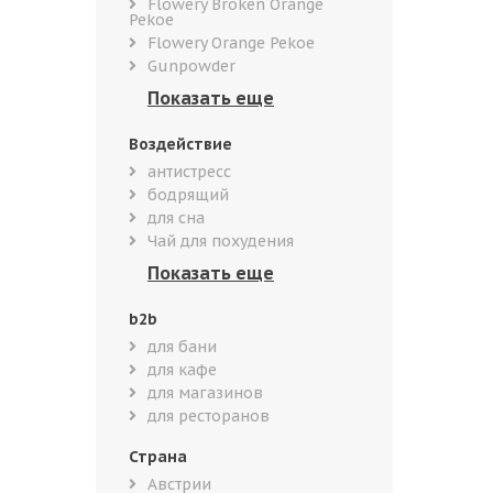
Flowery Broken Orange
Pekoe
Flowery Orange Pekoe
Gunpowder
Воздействие
антистресс
бодрящий
для сна
Чай для похудения
b2b
для бани
для кафе
для магазинов
для ресторанов
Страна
Австрии