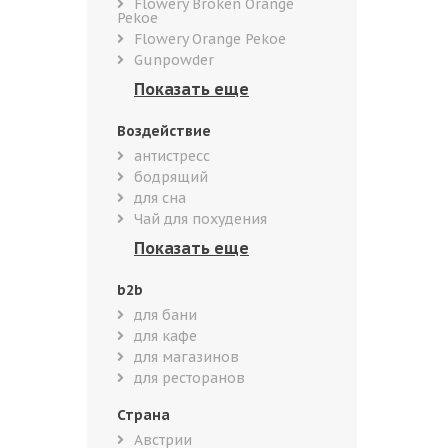
Flowery Broken Orange
Pekoe
Flowery Orange Pekoe
Gunpowder
Воздействие
антистресс
бодрящий
для сна
Чай для похудения
b2b
для бани
для кафе
для магазинов
для ресторанов
Страна
Австрии