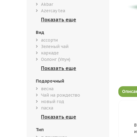
Akbar
Azercay tea
Вид
ассорти
Зеленый чай
каркаде
Оолонг (Улун)
Подарочный
весна
Описа
Чай на рождество
новый год
пасха
В
Тип
и