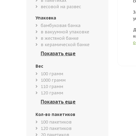
в пакетиках
с
весовой на развес
З
Упаковка
у
бамбуковая банка
Д
в вакуумной упаковке
к
в жестяной банке
о
в керамической банке
Вес
100 грамм
1000 грамм
110 грамм
120 грамм
Кол-во пакетиков
100 пакетиков
120 пакетиков
20 пакетиков