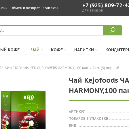
+7 (925) 809-72-4
нсии
Обмен и возврат
Контакты
для заказов
ЫЙ КОФЕ
ЧАЙ
КОФЕ
НАПИТКИ
КОНДИТЕР
й ЧАЙ KEJOfoods KENYA FLOWERS HARMONY,100 пак. х 2 гр. (9) черный
Чай Kejofoods Ч
HARMONY,100 пак.
АРТИКУЛ
ТОВАРОВ В УПАКОВКЕ
ВИД