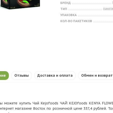
БРЕНД
пакет
ТИП
УПАКОВКА
КОЛ-ВО ПАКЕТИКОВ
ние
Отзывы
Доставка и оплата
Обмен и возврат
ы можете купить Чай Kejofoods ЧАЙ KEJOfoods KENYA FLOWER
нтернет магазине Восток по розничной цене 337,4 рублей. Т