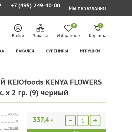
2
+7 (495) 249-40-00
Мы перезвоним
0
0
Войти
Заказы
Избранное
Корзина
КА
БАКАЛЕЯ
СУВЕНИРЫ
ИГРУШКИ
АЙ KEJOfoods KENYA FLOWERS
 х 2 гр. (9) черный
40303
337,4
₽
9
чёрный