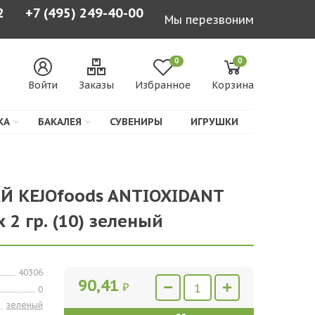
2
+7 (495) 249-40-00
Мы перезвоним
0
0
Войти
Заказы
Избранное
Корзина
КА
БАКАЛЕЯ
СУВЕНИРЫ
ИГРУШКИ
АЙ KEJOfoods ANTIOXIDANT
х 2 гр. (10) зеленый
40306
90,41
₽
0
зеленый