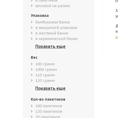
в пакетиках
с
весовой на развес
З
Упаковка
у
бамбуковая банка
Д
в вакуумной упаковке
к
в жестяной банке
о
в керамической банке
Вес
100 грамм
1000 грамм
110 грамм
120 грамм
Кол-во пакетиков
100 пакетиков
120 пакетиков
20 пакетиков