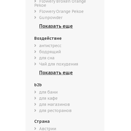
Flowery Broken Orange
Pekoe
Flowery Orange Pekoe
Gunpowder
Воздействие
антистресс
бодрящий
для сна
Чай для похудения
b2b
для бани
для кафе
для магазинов
для ресторанов
Страна
Австрии