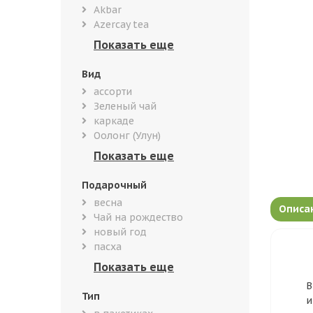
Akbar
Azercay tea
Вид
ассорти
Зеленый чай
каркаде
Оолонг (Улун)
Подарочный
весна
Описа
Чай на рождество
новый год
пасха
В
Тип
и