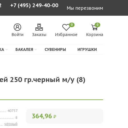
2
+7 (495) 249-40-00
Мы перезвоним
0
0
Войти
Заказы
Избранное
Корзина
КА
БАКАЛЕЯ
СУВЕНИРЫ
ИГРУШКИ
рей 250 гр.черный м/у (8)
40757
364,96
₽
8
чёрный