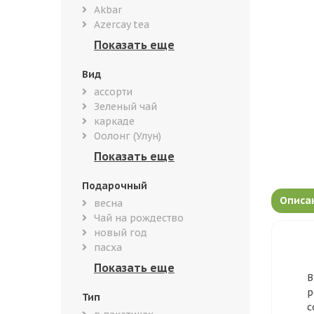
Akbar
Azercay tea
Вид
ассорти
Зеленый чай
каркаде
Оолонг (Улун)
Подарочный
Описа
весна
Чай на рождество
новый год
пасха
В
р
Тип
с