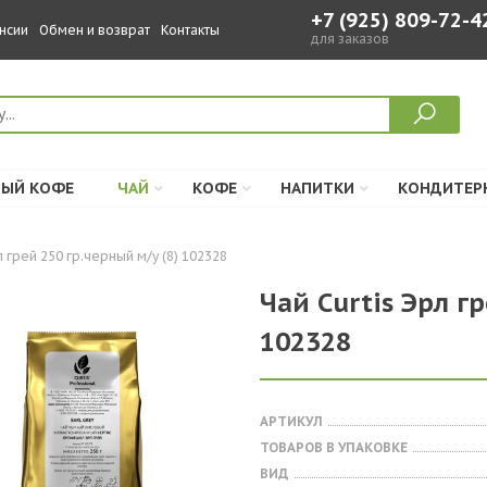
+7 (925) 809-72-4
нсии
Обмен и возврат
Контакты
для заказов
ЫЙ КОФЕ
ЧАЙ
КОФЕ
НАПИТКИ
КОНДИТЕР
 грей 250 гр.черный м/у (8) 102328
Чай Curtis Эрл г
102328
АРТИКУЛ
ТОВАРОВ В УПАКОВКЕ
ВИД