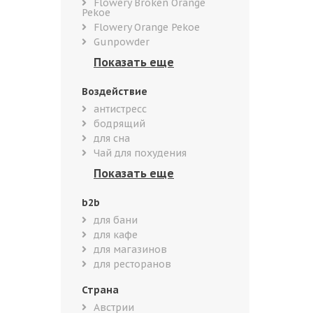
Flowery Broken Orange
Pekoe
Flowery Orange Pekoe
Gunpowder
Воздействие
антистресс
бодрящий
для сна
Чай для похудения
b2b
для бани
для кафе
для магазинов
для ресторанов
Страна
Австрии