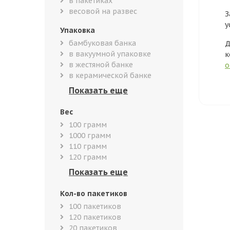
в пакетиках
весовой на развес
З
у
Упаковка
бамбуковая банка
Д
в вакуумной упаковке
к
в жестяной банке
о
в керамической банке
Вес
100 грамм
1000 грамм
110 грамм
120 грамм
Кол-во пакетиков
100 пакетиков
120 пакетиков
20 пакетиков