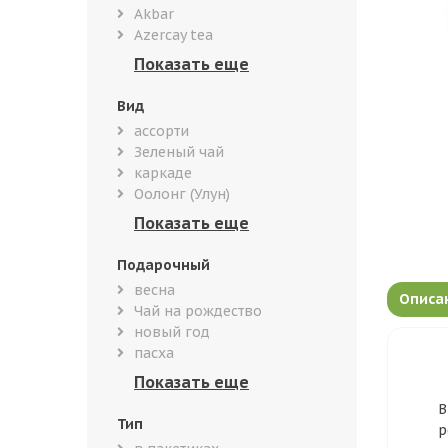
Akbar
Azercay tea
Вид
ассорти
Зеленый чай
каркаде
Оолонг (Улун)
Подарочный
весна
Описа
Чай на рождество
новый год
пасха
В
Тип
р