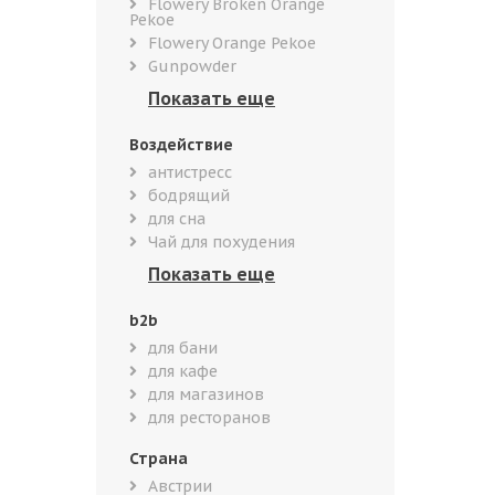
Flowery Broken Orange
Pekoe
Flowery Orange Pekoe
Gunpowder
Воздействие
антистресс
бодрящий
для сна
Чай для похудения
b2b
для бани
для кафе
для магазинов
для ресторанов
Страна
Австрии