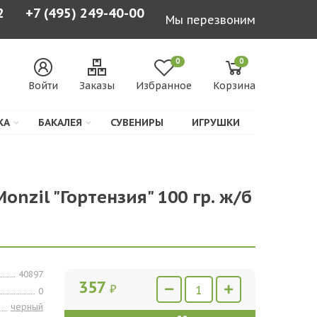
2
+7 (495) 249-40-00
Мы перезвоним
0
0
Войти
Заказы
Избранное
Корзина
КА
БАКАЛЕЯ
СУВЕНИРЫ
ИГРУШКИ
onzil "Гортензия" 100 гр. ж/б
40897
357
₽
0
черный