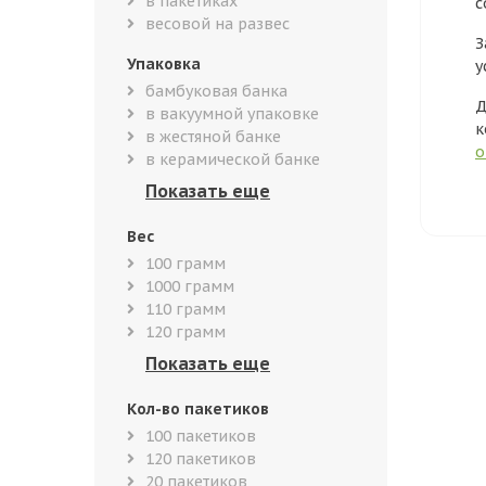
в пакетиках
с
весовой на развес
З
Упаковка
у
бамбуковая банка
Д
в вакуумной упаковке
к
в жестяной банке
о
в керамической банке
Вес
100 грамм
1000 грамм
110 грамм
120 грамм
Кол-во пакетиков
100 пакетиков
120 пакетиков
20 пакетиков