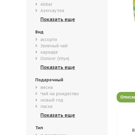
Akbar
Azercay tea
Вид
ассорти
Зеленый чай
каркаде
Оолонг (Улун)
Подарочный
весна
Чай на рождество
Описа
новый год
пасха
Тип
В