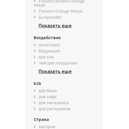
Flowery Broken Orange
Pekoe
Flowery Orange Pekoe
Gunpowder
Воздействие
антистресс
бодрящий
для сна
Чай для похудения
b2b
для бани
для кафе
для магазинов
для ресторанов
Страна
Австрии