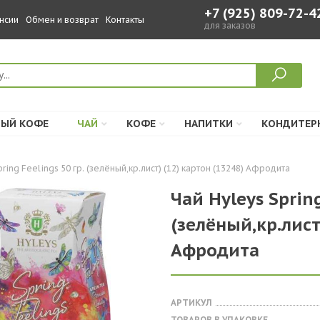
+7 (925) 809-72-4
нсии
Обмен и возврат
Контакты
для заказов
ЫЙ КОФЕ
ЧАЙ
КОФЕ
НАПИТКИ
КОНДИТЕР
pring Feelings 50 гр. (зелёный,кр.лист) (12) картон (13248) Афродита
Чай Hyleys Spring
(зелёный,кр.лист
Афродита
АРТИКУЛ
ТОВАРОВ В УПАКОВКЕ