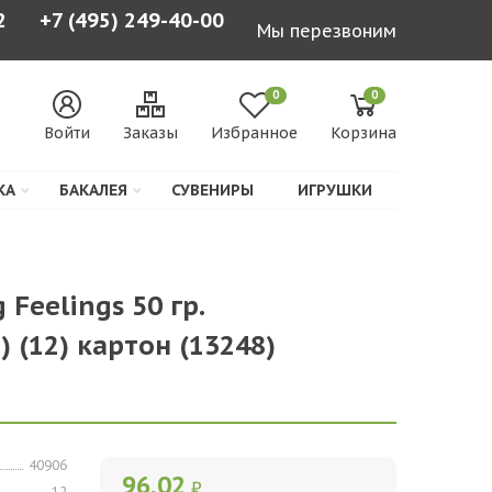
2
+7 (495) 249-40-00
Мы перезвоним
0
0
Войти
Заказы
Избранное
Корзина
КА
БАКАЛЕЯ
СУВЕНИРЫ
ИГРУШКИ
 Feelings 50 гр.
) (12) картон (13248)
40906
96,02
₽
12