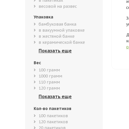
в пакетиках
и
весовой на развес
с
Упаковка
З
бамбуковая банка
у
в вакуумной упаковке
Д
в жестяной банке
к
в керамической банке
о
Вес
100 грамм
1000 грамм
110 грамм
120 грамм
Кол-во пакетиков
100 пакетиков
120 пакетиков
20 пакетиков