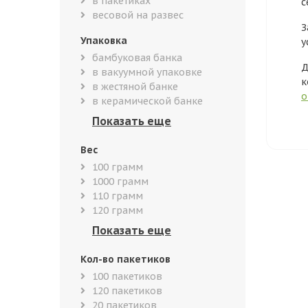
в пакетиках
с
весовой на развес
З
Упаковка
у
бамбуковая банка
Д
в вакуумной упаковке
к
в жестяной банке
о
в керамической банке
Вес
100 грамм
1000 грамм
110 грамм
120 грамм
Кол-во пакетиков
100 пакетиков
120 пакетиков
20 пакетиков