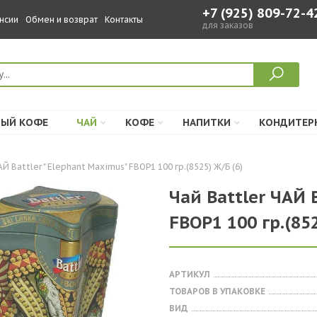
+7 (925) 809-72-4
нсии
Обмен и возврат
Контакты
для заказов
ЫЙ КОФЕ
ЧАЙ
КОФЕ
НАПИТКИ
КОНДИТЕР
Й Battler " Elephant Maximus" FBOP1 100 гр.(8525) Ж/Б (6)
Чай Battler ЧАЙ 
FBOP1 100 гр.(852
АРТИКУЛ
ТОВАРОВ В УПАКОВКЕ
ВИД