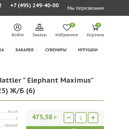
2
+7 (495) 249-40-00
Мы перезвоним
0
0
Войти
Заказы
Избранное
Корзина
КА
БАКАЛЕЯ
СУВЕНИРЫ
ИГРУШКИ
Battler " Elephant Maximus"
5) Ж/Б (6)
41164
475,58
₽
6
черный