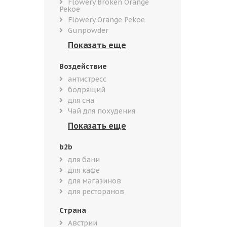
Flowery Broken Orange
Pekoe
Flowery Orange Pekoe
Gunpowder
Воздействие
антистресс
бодрящий
для сна
Чай для похудения
b2b
для бани
для кафе
для магазинов
для ресторанов
Страна
Австрии