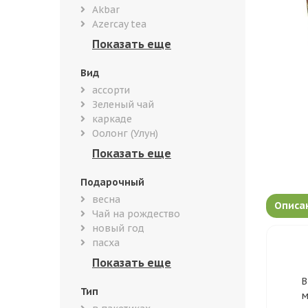
Akbar
Azercay tea
Вид
ассорти
Зеленый чай
каркаде
Оолонг (Улун)
Подарочный
весна
Описа
Чай на рождество
новый год
пасха
В
Тип
м