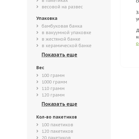
в пакетиках
с
весовой на развес
З
Упаковка
у
бамбуковая банка
Д
в вакуумной упаковке
к
в жестяной банке
о
в керамической банке
Вес
100 грамм
1000 грамм
110 грамм
120 грамм
Кол-во пакетиков
100 пакетиков
120 пакетиков
20 пакетиков