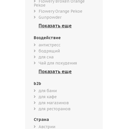
Flowery Broken Orange
Pekoe
Flowery Orange Pekoe
Gunpowder
Воздействие
антистресс
бодрящий
для сна
Чай для похудения
b2b
для бани
для кафе
для магазинов
для ресторанов
Страна
Австрии