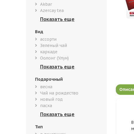
Akbar
Azercay tea
Вид
ассорти
Зеленый чай
каркаде
Оолонг (Улун)
Подарочный
весна
Описа
Чай на рождество
новый год
пасха
В
Тип
м