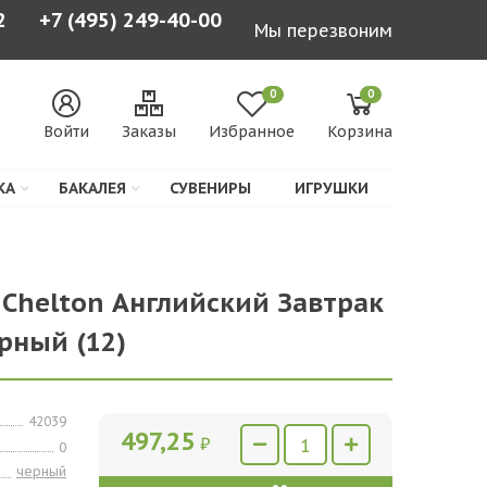
2
+7 (495) 249-40-00
Мы перезвоним
0
0
Войти
Заказы
Избранное
Корзина
КА
БАКАЛЕЯ
СУВЕНИРЫ
ИГРУШКИ
 Chelton Английский Завтрак
ерный (12)
42039
497,25
₽
0
черный