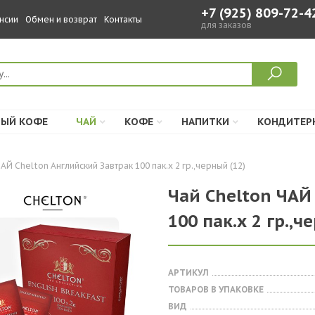
+7 (925) 809-72-4
нсии
Обмен и возврат
Контакты
для заказов
ЫЙ КОФЕ
ЧАЙ
КОФЕ
НАПИТКИ
КОНДИТЕР
АЙ Chelton Английский Завтрак 100 пак.х 2 гр.,черный (12)
Чай Chelton ЧАЙ
100 пак.х 2 гр.,ч
АРТИКУЛ
ТОВАРОВ В УПАКОВКЕ
ВИД