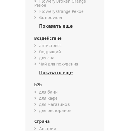
Flowery Broken Orange
Pekoe
Flowery Orange Pekoe
Gunpowder
Воздействие
антистресс
бодрящий
для сна
Чай для похудения
b2b
для бани
для кафе
для магазинов
для ресторанов
Страна
Австрии