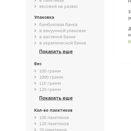
в пакетиках
с
весовой на развес
З
Упаковка
у
бамбуковая банка
Д
в вакуумной упаковке
к
в жестяной банке
о
в керамической банке
Вес
100 грамм
1000 грамм
110 грамм
120 грамм
Кол-во пакетиков
100 пакетиков
120 пакетиков
20 пакетиков