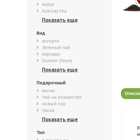
Akbar
Azercay tea
Вид
ассорти
Зеленый чай
каркаде
Оолонг (Улун)
Подарочный
весна
Описа
Чай на рождество
новый год
пасха
В
Тип
м