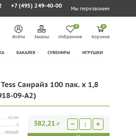
2
+7 (495) 249-40-00
Мы перезвоним
0
0
Войти
Заказы
Избранное
Корзина
КА
БАКАЛЕЯ
СУВЕНИРЫ
ИГРУШКИ
Tess Санрайз 100 пак. х 1,8
918-09-А2)
42260
382,21
₽
0
черный