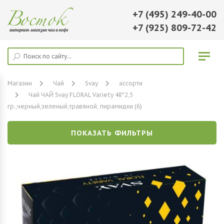
+7 (495) 249-40-00
+7 (925) 809-72-42
Магазин
Чай
Svay
ассорти
Чай ЧАЙ Svay FLORAL Variety 48*2,5
гр.,черный,зеленый,травяной, пирамидки (6)
ПОКАЗАТЬ ФИЛЬТРЫ