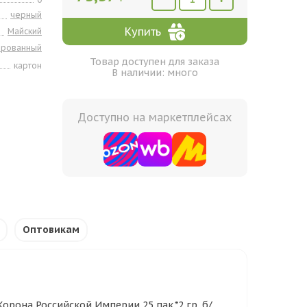
черный
Купить
Майский
ированный
Товар доступен для заказа
картон
В наличии: много
Доступно на маркетплейсах
Оптовикам
рона Российской Империи 25 пак.*2 гр. б/