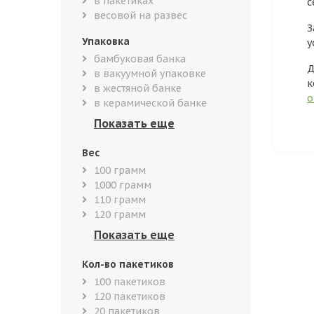
в пакетиках
с
весовой на развес
З
Упаковка
у
бамбуковая банка
Д
в вакуумной упаковке
к
в жестяной банке
о
в керамической банке
Вес
100 грамм
1000 грамм
110 грамм
120 грамм
Кол-во пакетиков
100 пакетиков
120 пакетиков
20 пакетиков