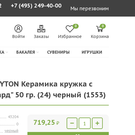
2
+7 (495) 249-40-00
Мы перезвоним
0
0
Войти
Заказы
Избранное
Корзина
КА
БАКАЛЕЯ
СУВЕНИРЫ
ИГРУШКИ
HYTON Керамика кружка с
д" 50 гр. (24) черный (1553)
43204
719,25
₽
0
черный