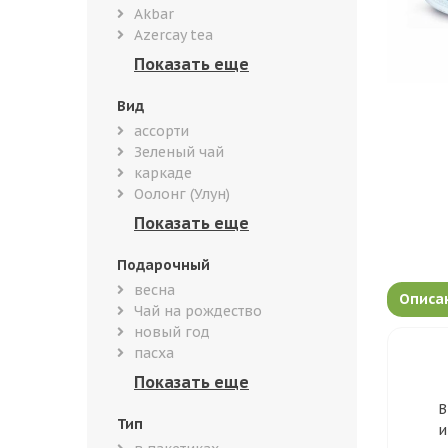
Akbar
Azercay tea
Вид
ассорти
Зеленый чай
каркаде
Оолонг (Улун)
Подарочный
весна
Описа
Чай на рождество
новый год
пасха
В
Тип
и