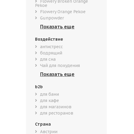
Flowery Broken Orange
Pekoe
Flowery Orange Pekoe
Gunpowder
Воздействие
антистресс
бодрящий
для сна
Чай для похудения
b2b
для бани
для кафе
для магазинов
для ресторанов
Страна
Австрии