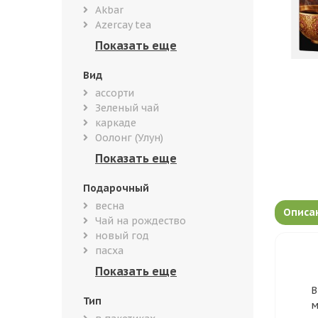
Akbar
Azercay tea
Вид
ассорти
Зеленый чай
каркаде
Оолонг (Улун)
Подарочный
весна
Описа
Чай на рождество
новый год
пасха
В
Тип
м