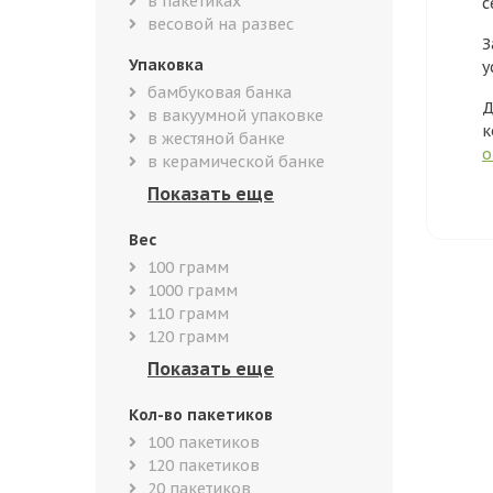
в пакетиках
с
весовой на развес
З
Упаковка
у
бамбуковая банка
Д
в вакуумной упаковке
к
в жестяной банке
о
в керамической банке
Вес
100 грамм
1000 грамм
110 грамм
120 грамм
Кол-во пакетиков
100 пакетиков
120 пакетиков
20 пакетиков