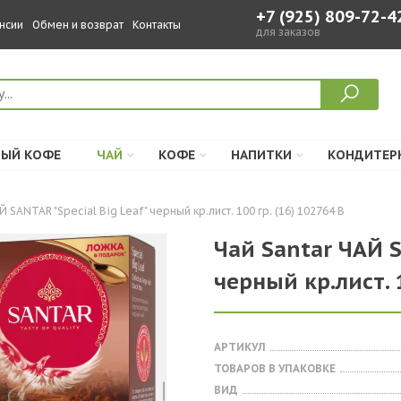
+7 (925) 809-72-4
нсии
Обмен и возврат
Контакты
для заказов
ЫЙ КОФЕ
ЧАЙ
КОФЕ
НАПИТКИ
КОНДИТЕР
Й SANTAR "Special Big Leaf" черный кр.лист. 100 гр. (16) 102764 В
Чай Santar ЧАЙ S
черный кр.лист. 1
АРТИКУЛ
ТОВАРОВ В УПАКОВКЕ
ВИД