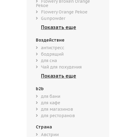
Flowery Broken Orange
Pekoe
Flowery Orange Pekoe
Gunpowder
Воздействие
антистресс
бодрящий
для сна
Чай для похудения
b2b
для бани
для кафе
для магазинов
для ресторанов
Страна
Австрии