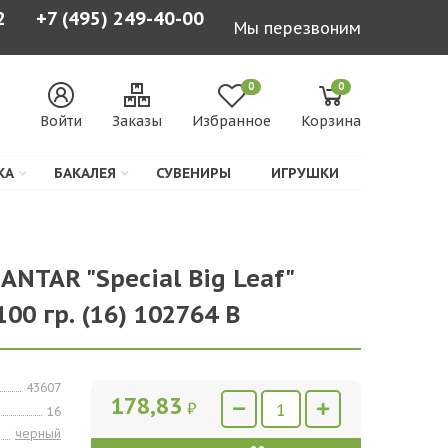
2
+7 (495) 249-40-00
Мы перезвоним
0
0
Войти
Заказы
Избранное
Корзина
КА
БАКАЛЕЯ
СУВЕНИРЫ
ИГРУШКИ
ANTAR "Special Big Leaf"
00 гр. (16) 102764 В
43607
178,83
₽
16
черный