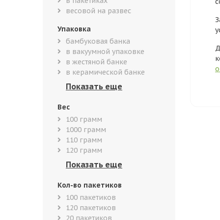
в пакетиках
с
весовой на развес
З
Упаковка
у
бамбуковая банка
Д
в вакуумной упаковке
к
в жестяной банке
о
в керамической банке
Вес
100 грамм
1000 грамм
110 грамм
120 грамм
Кол-во пакетиков
100 пакетиков
120 пакетиков
20 пакетиков