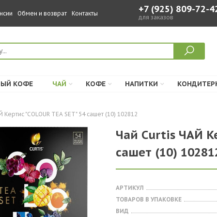
+7 (925) 809-72-4
нсии
Обмен и возврат
Контакты
для заказов
ЫЙ КОФЕ
ЧАЙ
КОФЕ
НАПИТКИ
КОНДИТЕР
Й Кертис "COLOUR TEA SET" 54 сашет (10) 102812
Чай Curtis ЧАЙ К
сашет (10) 10281
АРТИКУЛ
ТОВАРОВ В УПАКОВКЕ
ВИД