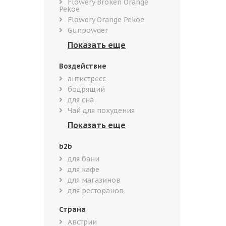
Flowery Broken Orange
Pekoe
Flowery Orange Pekoe
Gunpowder
Воздействие
антистресс
бодрящий
для сна
Чай для похудения
b2b
для бани
для кафе
для магазинов
для ресторанов
Страна
Австрии