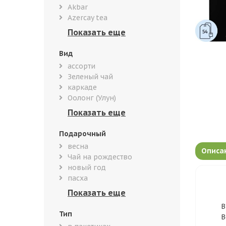
Akbar
Azercay tea
Вид
ассорти
Зеленый чай
каркаде
Оолонг (Улун)
Подарочный
весна
Описа
Чай на рождество
новый год
пасха
В
Тип
В