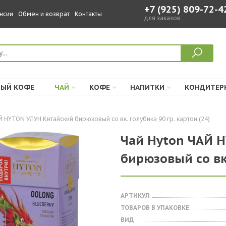
+7 (925) 809-72-4
нсии
Обмен и возврат
Контакты
для заказов
ЫЙ КОФЕ
ЧАЙ
КОФЕ
НАПИТКИ
КОНДИТЕР
 HYTON УЛУН Китайский бирюзовый со вк. голубика 90 гр. картон (24)
Чай Hyton ЧАЙ 
бирюзовый со вк.
АРТИКУЛ
ТОВАРОВ В УПАКОВКЕ
ВИД