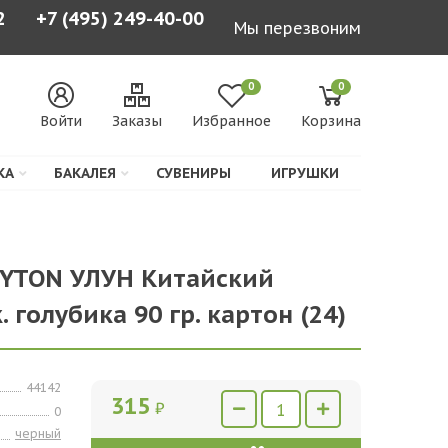
2
+7 (495) 249-40-00
Мы перезвоним
0
0
Войти
Заказы
Избранное
Корзина
КА
БАКАЛЕЯ
СУВЕНИРЫ
ИГРУШКИ
HYTON УЛУН Китайский
 голубика 90 гр. картон (24)
44142
315
₽
0
черный