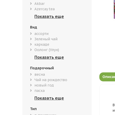
Akbar
Azercay tea
Вид
ассорти
Зеленый чай
каркаде
Оолонг (Улун)
Подарочный
весна
Описа
Чай на рождество
новый год
пасха
В
Тип
и