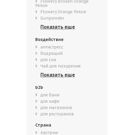
Flowery Broken Orange
Pekoe
Flowery Orange Pekoe
Gunpowder
Воздействие
антистресс
бодрящий
для сна
Чай для похудения
b2b
для бани
для кафе
для магазинов
для ресторанов
Страна
Австрии