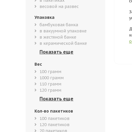
в пакетиках
с
весовой на развес
З
Упаковка
у
бамбуковая банка
Д
в вакуумной упаковке
к
в жестяной банке
о
в керамической банке
Вес
100 грамм
1000 грамм
110 грамм
120 грамм
Кол-во пакетиков
100 пакетиков
120 пакетиков
20 пакетиков