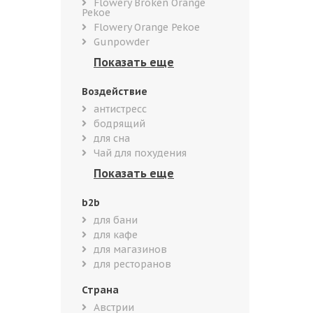
Flowery Broken Orange
Pekoe
Flowery Orange Pekoe
Gunpowder
Воздействие
антистресс
бодрящий
для сна
Чай для похудения
b2b
для бани
для кафе
для магазинов
для ресторанов
Страна
Австрии