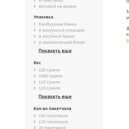
в пакетиках
с
весовой на развес
З
Упаковка
у
бамбуковая банка
Д
в вакуумной упаковке
к
в жестяной банке
о
в керамической банке
Вес
100 грамм
1000 грамм
110 грамм
120 грамм
Кол-во пакетиков
100 пакетиков
120 пакетиков
20 пакетиков