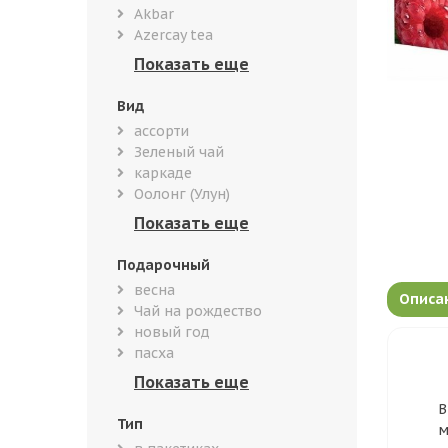
Akbar
Azercay tea
Вид
ассорти
Зеленый чай
каркаде
Оолонг (Улун)
Подарочный
весна
Описа
Чай на рождество
новый год
пасха
В
Тип
м