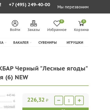
2
+7 (495) 249-40-00
Мы перезвоним
0
0
Войти
Заказы
Избранное
Корзина
КА
БАКАЛЕЯ
СУВЕНИРЫ
ИГРУШКИ
КБАР Черный "Лесные ягоды"
/я (6) NEW
44346
226,32
₽
6
черный