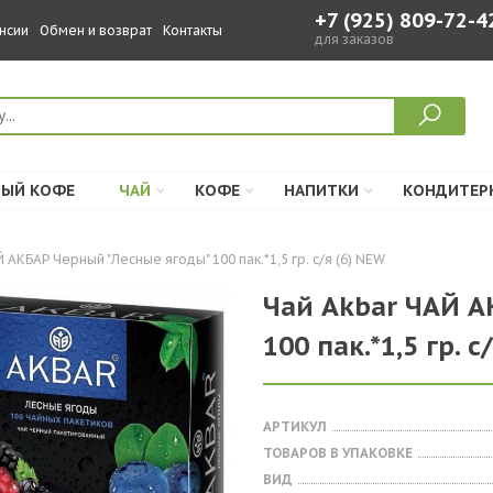
+7 (925) 809-72-4
нсии
Обмен и возврат
Контакты
для заказов
ЫЙ КОФЕ
ЧАЙ
КОФЕ
НАПИТКИ
КОНДИТЕР
 АКБАР Черный "Лесные ягоды" 100 пак.*1,5 гр. с/я (6) NEW
Чай Akbar ЧАЙ А
100 пак.*1,5 гр. с
АРТИКУЛ
ТОВАРОВ В УПАКОВКЕ
ВИД