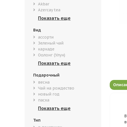
Akbar
Azercay tea
Вид
ассорти
Зеленый чай
каркаде
Оолонг (Улун)
Подарочный
весна
Описа
Чай на рождество
новый год
пасха
В
Тип
в