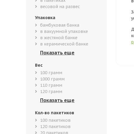
в пакетиках
в
весовой на развес
З
Упаковка
у
бамбуковая банка
Д
в вакуумной упаковке
к
в жестяной банке
о
в керамической банке
Вес
100 грамм
1000 грамм
110 грамм
120 грамм
Кол-во пакетиков
100 пакетиков
120 пакетиков
20 пакетиков