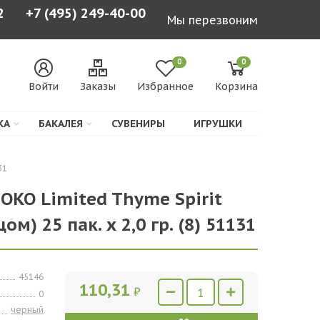
2
+7 (495) 249-40-00
Мы перезвоним
0
0
Войти
Заказы
Избранное
Корзина
КА
БАКАЛЕЯ
СУВЕНИРЫ
ИГРУШКИ
31
OKO Limited Thyme Spirit
м) 25 пак. х 2,0 гр. (8) 51131
45146
110,31
₽
0
черный