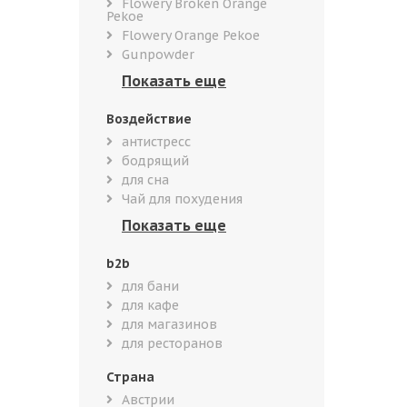
Flowery Broken Orange
Pekoe
Flowery Orange Pekoe
Gunpowder
Воздействие
антистресс
бодрящий
для сна
Чай для похудения
b2b
для бани
для кафе
для магазинов
для ресторанов
Страна
Австрии