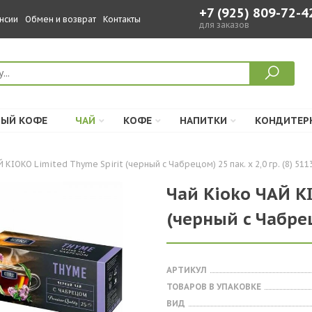
+7 (925) 809-72-4
нсии
Обмен и возврат
Контакты
для заказов
ЫЙ КОФЕ
ЧАЙ
КОФЕ
НАПИТКИ
КОНДИТЕР
 KIOKO Limited Thyme Spirit (черный c Чабрецом) 25 пак. х 2,0 гр. (8) 511
Чай Kioko ЧАЙ KI
(черный c Чабрецо
АРТИКУЛ
ТОВАРОВ В УПАКОВКЕ
ВИД