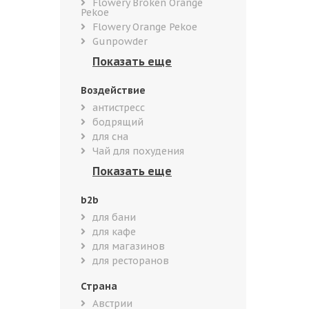
Flowery Broken Orange
Pekoe
Flowery Orange Pekoe
Gunpowder
Воздействие
антистресс
бодрящий
для сна
Чай для похудения
b2b
для бани
для кафе
для магазинов
для ресторанов
Страна
Австрии