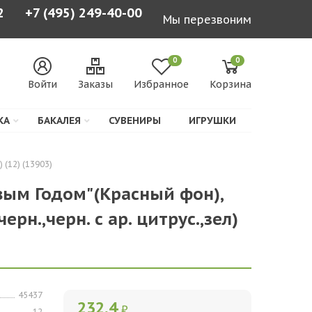
2
+7 (495) 249-40-00
Мы перезвоним
0
0
Войти
Заказы
Избранное
Корзина
КА
БАКАЛЕЯ
СУВЕНИРЫ
ИГРУШКИ
 (12) (13903)
овым Годом"(Красный фон),
черн.,черн. с ар. цитрус.,зел)
45437
232,4
₽
12