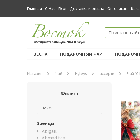
Главная
О Нас
Блог
Доставка и оплата
Оптовикам
Вака
ВЕСНА
ПОДАРОЧНЫЙ ЧАЙ
ПОДАРОЧН
Магазин
Чай
Hyleys
ассорти
Чай "С
Фильтр
Бренды
Abigail
Ahmad tea