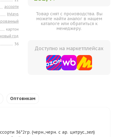
ассорти
Товар снят с производства. Вы
Hyleys
можете найти аналог в нашем
ированный
каталоге или обратиться к
менеджеру.
картон
новый год
36
Доступно на маркетплейсах
Оптовикам
рти 36*2гр. (черн.,черн. с ар. цитрус.,зел)