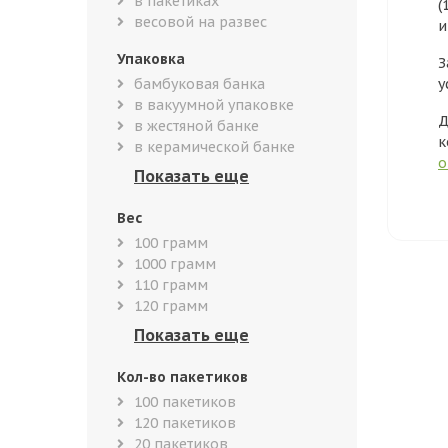
в пакетиках
(
весовой на развес
и
Упаковка
З
бамбуковая банка
у
в вакуумной упаковке
Д
в жестяной банке
к
в керамической банке
о
Вес
100 грамм
1000 грамм
110 грамм
120 грамм
Кол-во пакетиков
100 пакетиков
120 пакетиков
20 пакетиков