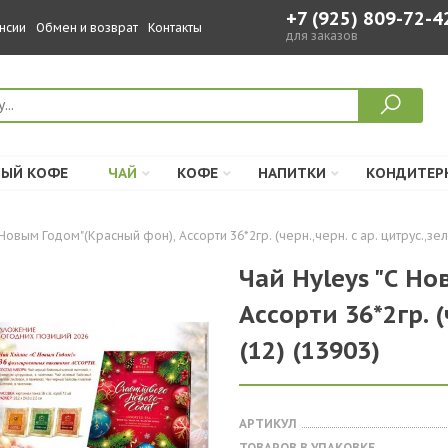
+7 (925) 809-72-4
нсии
Обмен и возврат
Контакты
для заказов
ЫЙ КОФЕ
ЧАЙ
КОФЕ
НАПИТКИ
КОНДИТЕР
 Новым Годом"(Красный фон), Ассорти 36*2гр. (черн.,черн. с ар. цитрус.,зел)
Чай Hyleys "С Н
Ассорти 36*2гр. (
(12) (13903)
АРТИКУЛ
ТОВАРОВ В УПАКОВКЕ