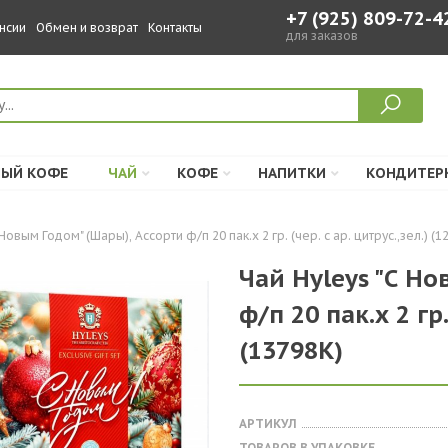
+7 (925) 809-72-4
нсии
Обмен и возврат
Контакты
для заказов
ЫЙ КОФЕ
ЧАЙ
КОФЕ
НАПИТКИ
КОНДИТЕР
Новым Годом" (Шары), Ассорти ф/п 20 пак.х 2 гр. (чер. с ар. цитрус.,зел.) (1
Чай Hyleys "С Н
ф/п 20 пак.х 2 гр.
(13798К)
АРТИКУЛ
ТОВАРОВ В УПАКОВКЕ