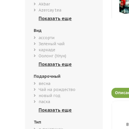
Akbar
Azercay tea
Вид
ассорти
Зеленый чай
каркаде
Оолонг (Улун)
Подарочный
весна
Чай на рождество
Описа
новый год
пасха
Тип
В