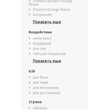
Flowery Broken Orange
Pekoe
Flowery Orange Pekoe
Gunpowder
Воздействие
антистресс
бодрящий
для сна
Чай для похудения
b2b
для бани
для кафе
для магазинов
для ресторанов
Страна
Австрии