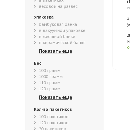
в пакетиках
(
весовой на развес
и
Упаковка
З
бамбуковая банка
у
в вакуумной упаковке
Д
в жестяной банке
к
в керамической банке
о
Вес
100 грамм
1000 грамм
110 грамм
120 грамм
Кол-во пакетиков
100 пакетиков
120 пакетиков
20 пакетиков