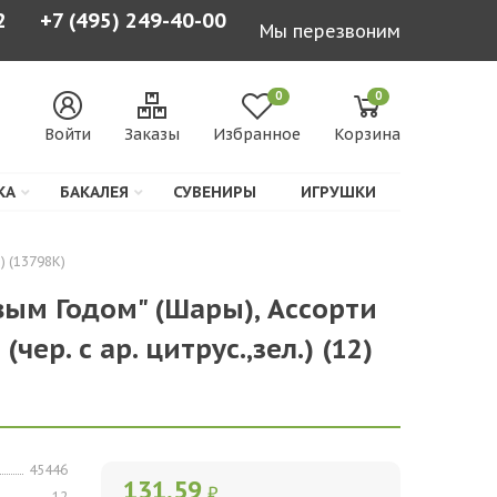
2
+7 (495) 249-40-00
Мы перезвоним
0
0
Войти
Заказы
Избранное
Корзина
КА
БАКАЛЕЯ
СУВЕНИРЫ
ИГРУШКИ
2) (13798К)
овым Годом" (Шары), Ассорти
 (чер. с ар. цитрус.,зел.) (12)
45446
131,59
₽
12