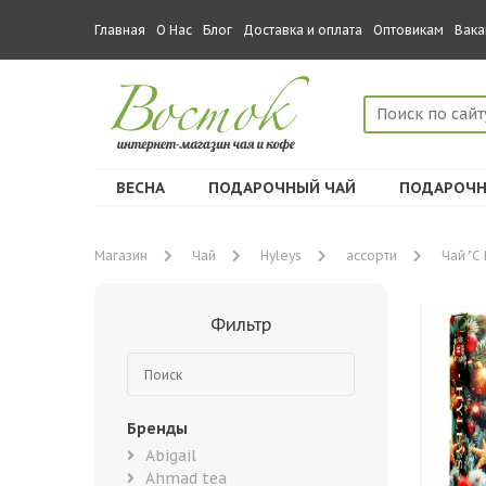
Главная
О Нас
Блог
Доставка и оплата
Оптовикам
Вака
ВЕСНА
ПОДАРОЧНЫЙ ЧАЙ
ПОДАРОЧН
Магазин
Чай
Hyleys
ассорти
Чай "С 
Фильтр
Бренды
Abigail
Ahmad tea