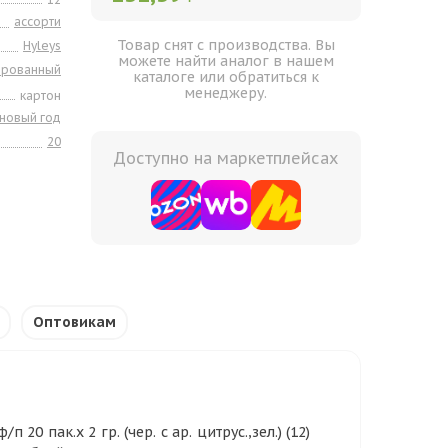
ассорти
Товар снят с производства. Вы
Hyleys
можете найти аналог в нашем
ированный
каталоге или обратиться к
менеджеру.
картон
новый год
20
Доступно на маркетплейсах
Оптовикам
0 пак.х 2 гр. (чер. с ар. цитрус.,зел.) (12)