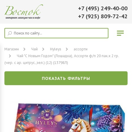
+7 (495) 249-40-00
+7 (925) 809-72-42
Магазин
Чай
Hyleys
ассорти
Чай "С Новым Годом" (Лошадка), Ассорти ф/п 20 пак.х 2 гр.
(чер. с ар. цитрус.,зел.) (12) (13798Л)
ПОКАЗАТЬ ФИЛЬТРЫ