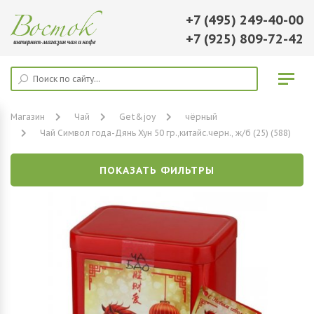
+7 (495) 249-40-00
+7 (925) 809-72-42
Магазин
Чай
Get&joy
чёрный
Чай Символ года-Дянь Хун 50 гр.,китайс.черн., ж/б (25) (588)
ПОКАЗАТЬ ФИЛЬТРЫ