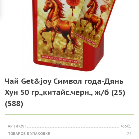
Чай Get&joy Символ года-Дянь
Хун 50 гр.,китайс.черн., ж/б (25)
(588)
АРТИКУЛ
45561
ТОВАРОВ В УПАКОВКЕ
24