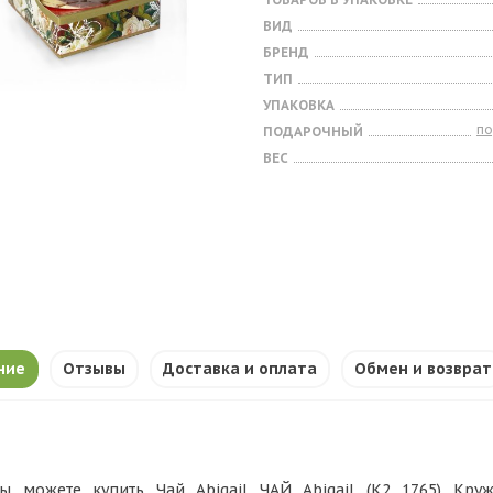
ВИД
БРЕНД
ТИП
УПАКОВКА
п
ПОДАРОЧНЫЙ
ВЕС
ние
Отзывы
Доставка и оплата
Обмен и возврат
ы можете купить Чай Abigail ЧАЙ Abigail (К2 1765) Кру