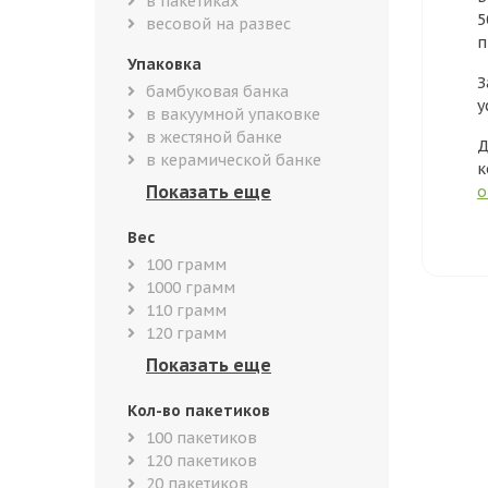
в пакетиках
5
весовой на развес
п
Упаковка
З
бамбуковая банка
у
в вакуумной упаковке
в жестяной банке
Д
в керамической банке
к
о
Вес
100 грамм
1000 грамм
110 грамм
120 грамм
Кол-во пакетиков
100 пакетиков
120 пакетиков
20 пакетиков