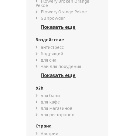
Flowery Broken Orange
Pekoe
Flowery Orange Pekoe
Gunpowder
Воздействие
антистресс
бодрящий
для сна
Чай для похудения
b2b
для бани
для кафе
для магазинов
для ресторанов
Страна
Австрии