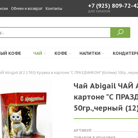
+7 (925) 809-72-4
нсии
Обмен и возврат
Контакты
для заказов
ЫЙ КОФЕ
ЧАЙ
КОФЕ
НАПИТКИ
КОНДИТЕР
АЙ Abigail (К2 1765) Кружка в картоне "С ПРАЗДНИКОМ" (Котики) 50гр.,черн
Чай Abigail ЧАЙ 
картоне "С ПРАЗ
50гр.,черный (12
АРТИКУЛ
ТОВАРОВ В УПАКОВКЕ