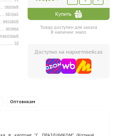
черный
Купить
Abigail
весовой
Товар доступен для заказа
кружка
В наличии: мало
одарочный
50
Доступно на маркетплейсах
Оптовикам
жка в картоне "С ПРАЗДНИКОМ" (Котики)