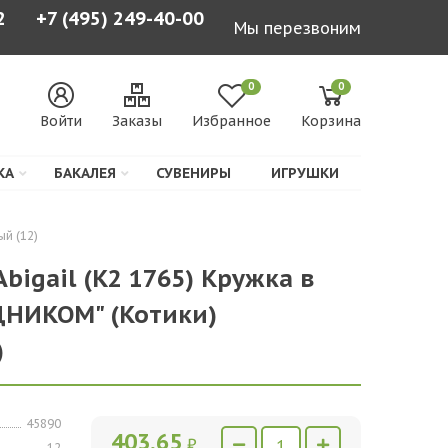
2
+7 (495) 249-40-00
Мы перезвоним
0
0
Войти
Заказы
Избранное
Корзина
КА
БАКАЛЕЯ
СУВЕНИРЫ
ИГРУШКИ
ый (12)
Abigail (К2 1765) Кружка в
ДНИКОМ" (Котики)
)
45890
403,65
₽
12