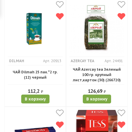
DILMAH
Арт. 20913
AZERCAY TEA
Арт. 24491
ЧАЙ Azercay tea Зеленый
ЧАЙ Dilmah 25 пак.*2 гр.
100 гр. крупный
(12) черный
лист,картон (30) (266720)
112,2
126,69
₽
₽
В корзину
В корзину