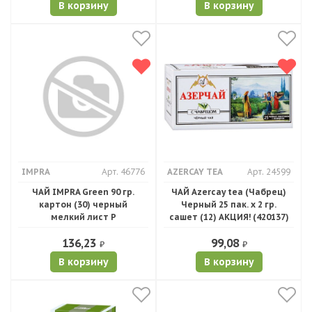
В корзину
В корзину
IMPRA
Арт. 46776
AZERCAY TEA
Арт. 24599
ЧАЙ IMPRA Green 90 гр.
ЧАЙ Azercay tea (Чабрец)
картон (30) черный
Черный 25 пак. х 2 гр.
мелкий лист Р
сашет (12) АКЦИЯ! (420137)
136,23
99,08
₽
₽
В корзину
В корзину