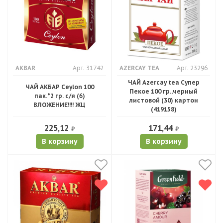
AKBAR
Арт. 31742
AZERCAY TEA
Арт. 23296
ЧАЙ Azercay tea Супер
ЧАЙ АКБАР Ceylon 100
Пекое 100 гр.,черный
пак.*2 гр. с/я (6)
листовой (30) картон
ВЛОЖЕНИЕ!!!! ЖЦ
(419158)
225,12
171,44
₽
₽
В корзину
В корзину