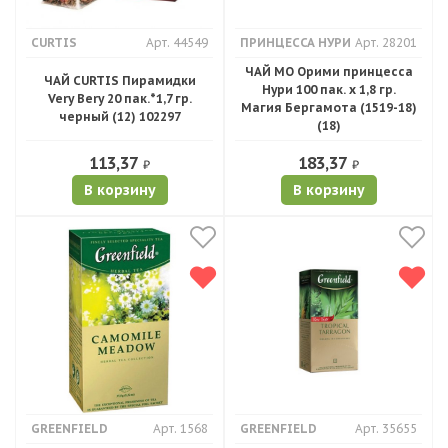
CURTIS
Арт. 44549
ПРИНЦЕССА НУРИ
Арт. 28201
ЧАЙ МО Орими принцесса
ЧАЙ CURTIS Пирамидки
Нури 100 пак. х 1,8 гр.
Very Bery 20 пак.*1,7 гр.
Магия Бергамота (1519-18)
черный (12) 102297
(18)
113,37
183,37
₽
₽
В корзину
В корзину
GREENFIELD
Арт. 1568
GREENFIELD
Арт. 35655