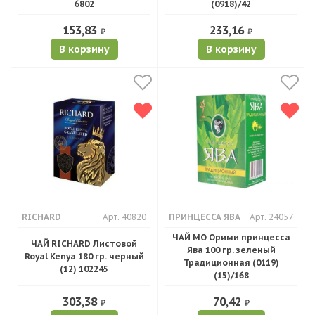
6802
(0918)/42
153,83
233,16
₽
₽
В корзину
В корзину
RICHARD
Арт. 40820
ПРИНЦЕССА ЯВА
Арт. 24057
ЧАЙ МО Орими принцесса
ЧАЙ RICHARD Листовой
Ява 100 гр. зеленый
Royal Kenya 180 гр. черный
Традиционная (0119)
(12) 102245
(15)/168
303,38
70,42
₽
₽