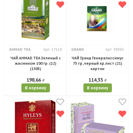
AHMAD TEA
Арт. 17119
GRAND
Арт. 39365
ЧАЙ AHMAD TEA Зеленый с
ЧАЙ Гранд Генералиссимус
жасмином 100 гр. (12)
75 гр.,черный кр.лист (21)
(1305)
картон
198,66
114,35
₽
₽
В корзину
В корзину