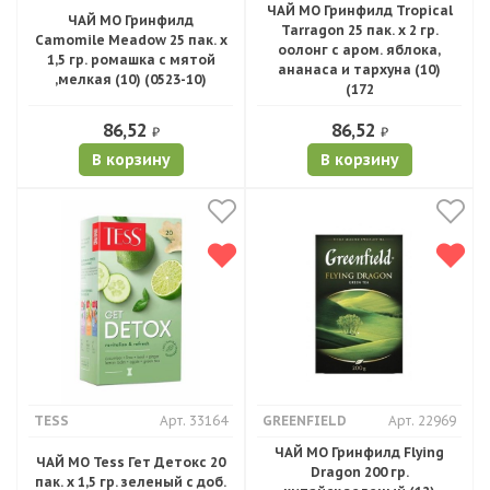
ЧАЙ МО Гринфилд Tropical
ЧАЙ МО Гринфилд
Tarragon 25 пак. х 2 гр.
Camomile Meadow 25 пак. х
оолонг c аром. яблока,
1,5 гр. ромашка с мятой
ананаса и тархуна (10)
,мелкая (10) (0523-10)
(172
86,52
86,52
₽
₽
В корзину
В корзину
TESS
Арт. 33164
GREENFIELD
Арт. 22969
ЧАЙ МО Гринфилд Flying
ЧАЙ МО Tess Гет Детокс 20
Dragon 200 гр.
пак. х 1,5 гр. зеленый с доб.