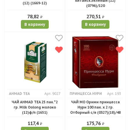
китайск.зеленый (12)
(12) (1669-12)
(0796)/120
78,82
270,51
₽
₽
В корзину
В корзину
AHMAD TEA
Арт. 9027
ПРИНЦЕССА НУРИ
Арт. 193
ЧАЙ AHMAD TEA 25 пак.*2
ЧАЙ МО Орими принцесса
гр. Milk Oolong молоко
Нури 100 пак. х 2 гр.
(12)ф/п (1651)
Отборный с/я (0327)(18)/48
117,4
175,76
₽
₽