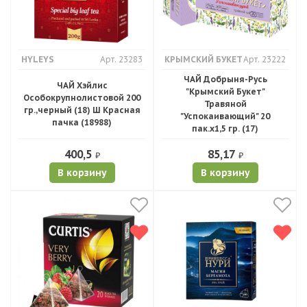
HYLEYS
Арт. 23283
КРЫМСКИЙ БУКЕТ
Арт. 23222
ЧАЙ Добрыня-Русь
ЧАЙ Хэйлис
"Крымский Букет"
Особокрупнолистовой 200
Травяной
гр.,черный (18) Ш Красная
"Успокаивающий" 20
пачка (18988)
пак.х1,5 гр. (17)
400,5
85,17
₽
₽
В корзину
В корзину