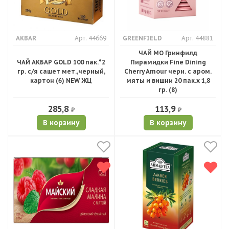
AKBAR
Арт. 44669
GREENFIELD
Арт. 44881
ЧАЙ МО Гринфилд
ЧАЙ АКБАР GOLD 100 пак.*2
Пирамидки Fine Dining
гр. с/я сашет мет.,черный,
Cherry Amour черн. с аром.
картон (6) NEW ЖЦ
мяты и вишни 20 пак.х 1,8
гр. (8)
285,8
113,9
₽
₽
В корзину
В корзину