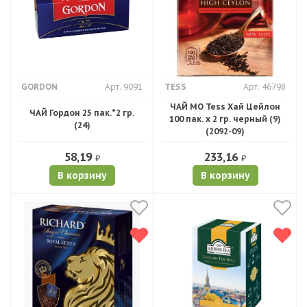
GORDON
Арт. 9091
TESS
Арт. 46798
ЧАЙ МО Tess Хай Цейлон
ЧАЙ Гордон 25 пак.*2 гр.
100 пак. х 2 гр. черный (9)
(24)
(2092-09)
58,19
233,16
₽
₽
В корзину
В корзину