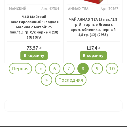
МАЙСКИЙ
Арт. 42384
AHMAD TEA
Арт. 39567
ЧАЙ Майский
ЧАЙ AHMAD TEA 25 пак.*1,8
Пакетированный "Сладкая
гр. Янтарные Ягоды с
малина с мятой" 25
аром. облепихи, черный
пак.*1,5 гр. б/к черный (18)
1,8 гр. (12) (2935)
102107 А
73,57
117,4
₽
₽
В корзину
В корзину
Первая
«
6
7
8
9
10
»
Последняя