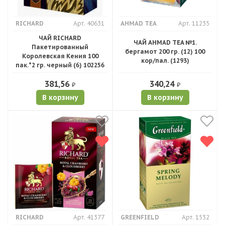
RICHARD
Арт. 40631
AHMAD TEA
Арт. 11235
ЧАЙ RICHARD
ЧАЙ AHMAD TEA №1.
Пакетированный
бергамот 200 гр. (12) 100
Королевская Кения 100
кор/пал. (1293)
пак.*2 гр. черный (6) 102256
381,56
340,24
₽
₽
В корзину
В корзину
RICHARD
Арт. 41377
GREENFIELD
Арт. 1532