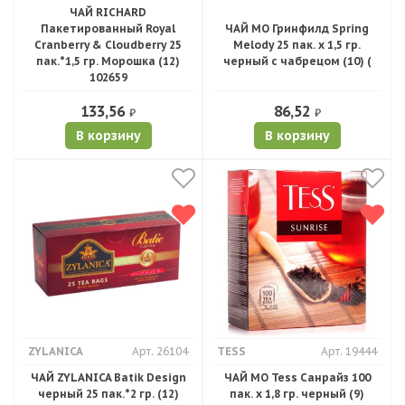
ЧАЙ RICHARD
Пакетированный Royal
ЧАЙ МО Гринфилд Spring
Cranberry & Cloudberry 25
Melody 25 пак. х 1,5 гр.
пак.*1,5 гр. Морошка (12)
черный с чабрецом (10) (
102659
133,56
86,52
₽
₽
В корзину
В корзину
ZYLANICA
Арт. 26104
TESS
Арт. 19444
ЧАЙ ZYLANICA Batik Design
ЧАЙ МО Tess Санрайз 100
черный 25 пак.*2 гр. (12)
пак. х 1,8 гр. черный (9)