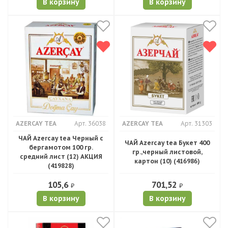
В корзину
В корзину
AZERCAY TEA
Арт. 36038
AZERCAY TEA
Арт. 31303
ЧАЙ Azercay tea Черный с
ЧАЙ Azercay tea Букет 400
бергамотом 100 гр.
гр.,черный листовой,
средний лист (12) АКЦИЯ
картон (10) (416986)
(419828)
105,6
701,52
₽
₽
В корзину
В корзину