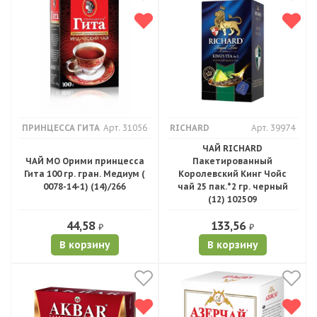
ПРИНЦЕССА ГИТА
Арт. 31056
RICHARD
Арт. 39974
ЧАЙ RICHARD
ЧАЙ МО Орими принцесса
Пакетированный
Гита 100 гр. гран. Медиум (
Королевский Кинг Чойс
0078-14-1) (14)/266
чай 25 пак.*2 гр. черный
(12) 102509
44,58
133,56
₽
₽
В корзину
В корзину