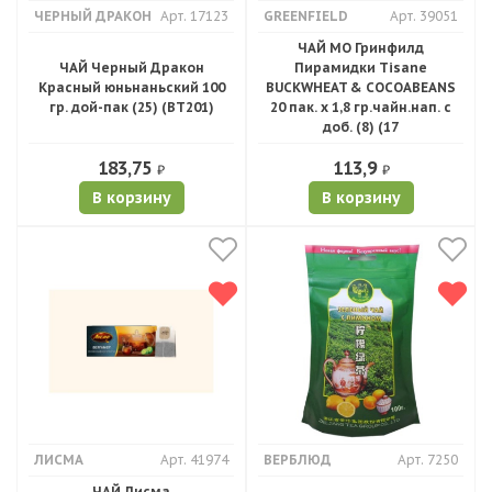
ЧЕРНЫЙ ДРАКОН
Арт. 17123
GREENFIELD
Арт. 39051
ЧАЙ МО Гринфилд
ЧАЙ Черный Дракон
Пирамидки Tisane
Красный юньнаньский 100
BUCKWHEAT & COCOABEANS
гр. дой-пак (25) (ВТ201)
20 пак. х 1,8 гр.чайн.нап. с
доб. (8) (17
183,75
113,9
₽
₽
В корзину
В корзину
ЛИСМА
Арт. 41974
ВЕРБЛЮД
Арт. 7250
ЧАЙ Лисма