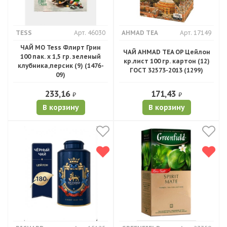
TESS
Арт. 46030
AHMAD TEA
Арт. 17149
ЧАЙ МО Tess Флирт Грин
ЧАЙ AHMAD TEA OP Цейлон
100 пак. х 1,5 гр. зеленый
кр.лист 100 гр. картон (12)
клубника,персик (9) (1476-
ГОСТ 32573-2013 (1299)
09)
233,16
171,43
₽
₽
В корзину
В корзину