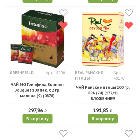
GREENFIELD
Арт. 18296
REAL РАЙСКИЕ
Арт.
ПТИЦЫ
40170
ЧАЙ МО Гринфилд Summer
ЧАЙ Райские птицы 100 гр.
Bouquet 100 пак. х 2 гр.
ОРА (24) (132/1)
малина (9) (0878)
ВЛОЖЕНИЕ!!!
297,96
191,85
₽
₽
В корзину
В корзину