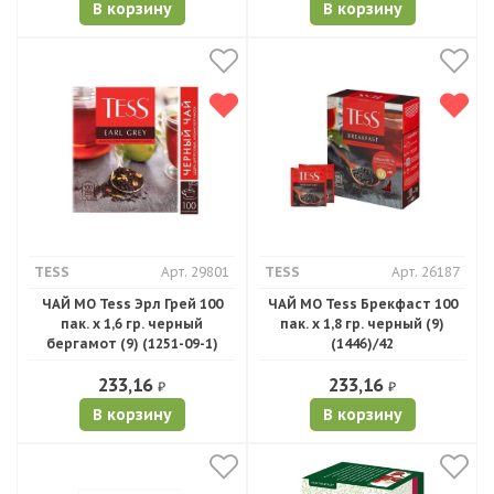
В корзину
В корзину
TESS
Арт. 29801
TESS
Арт. 26187
ЧАЙ МО Tess Эрл Грей 100
ЧАЙ МО Tess Брекфаст 100
пак. х 1,6 гр. черный
пак. х 1,8 гр. черный (9)
бергамот (9) (1251-09-1)
(1446)/42
233,16
233,16
₽
₽
В корзину
В корзину