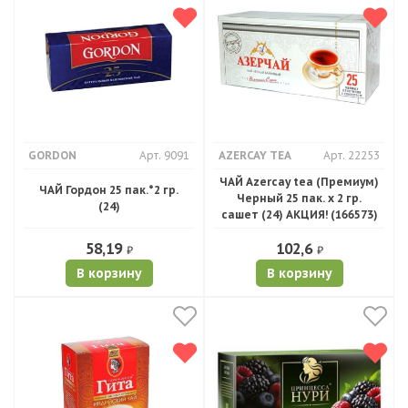
GORDON
Арт. 9091
AZERCAY TEA
Арт. 22253
ЧАЙ Azercay tea (Премиум)
ЧАЙ Гордон 25 пак.*2 гр.
Черный 25 пак. х 2 гр.
(24)
сашет (24) АКЦИЯ! (166573)
58,19
102,6
₽
₽
В корзину
В корзину