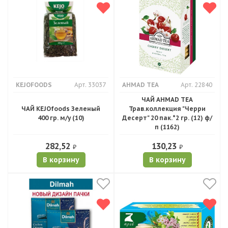
KEJOFOODS
Арт. 33037
AHMAD TEA
Арт. 22840
ЧАЙ AHMAD TEA
ЧАЙ KEJOfoods Зеленый
Трав.коллекция "Черри
400 гр. м/у (10)
Десерт" 20 пак.*2 гр. (12) ф/
п (1162)
282,52
130,23
₽
₽
В корзину
В корзину