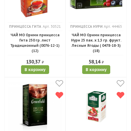
ПРИНЦЕССА ГИТА
Арт. 30521
ПРИНЦЕССА НУРИ
Арт. 44465
ЧАЙ МО Орими принцесса
ЧАЙ МО Орими принцесса
Гита 250 гр. лист
Нури 25 пак. х 1,5 гр. фрукт.
Традиционный (0076-12-1)
Лесные Ягоды ( 0478-18-3)
(12)
(18)
130,37
58,14
₽
₽
В корзину
В корзину