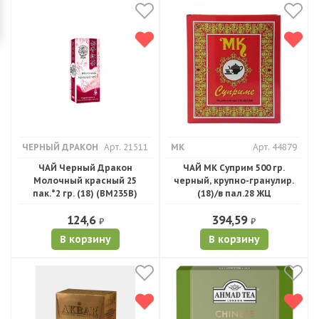
ЧЕРНЫЙ ДРАКОН
Арт. 21511
МК
Арт. 44879
ЧАЙ Черный Дракон
ЧАЙ МК Суприм 500 гр.
Молочный красный 25
черный, крупно-гранулир.
пак.*2 гр. (18) (ВМ235B)
(18)/в пал.28 ЖЦ
124,6
394,59
₽
₽
В корзину
В корзину