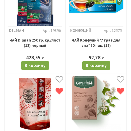
DILMAH
Арт. 19896
КОНФУЦИЙ
Арт. 12375
ЧАЙ Dilmah 250 гр. кр./лист
ЧАЙ Конфуций "7 трав для
(12) черный
сна" 20 пак. (12)
428,55
92,78
₽
₽
В корзину
В корзину