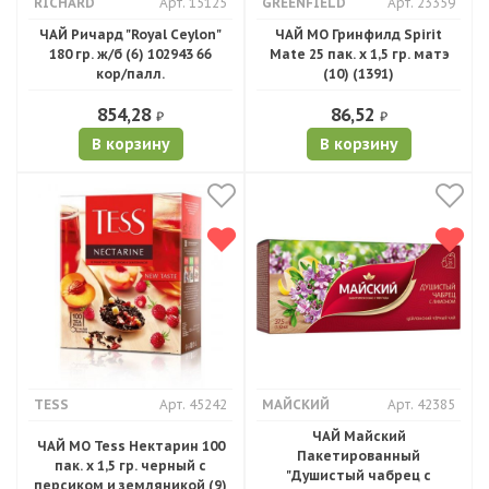
RICHARD
Арт. 15125
GREENFIELD
Арт. 23359
ЧАЙ Ричард "Royal Ceylon"
ЧАЙ МО Гринфилд Spirit
180 гр. ж/б (6) 102943 66
Mate 25 пак. х 1,5 гр. матэ
кор/палл.
(10) (1391)
854,28
86,52
₽
₽
В корзину
В корзину
TESS
Арт. 45242
МАЙСКИЙ
Арт. 42385
ЧАЙ Майский
ЧАЙ МО Tess Нектарин 100
Пакетированный
пак. х 1,5 гр. черный с
"Душистый чабрец с
персиком и земляникой (9)