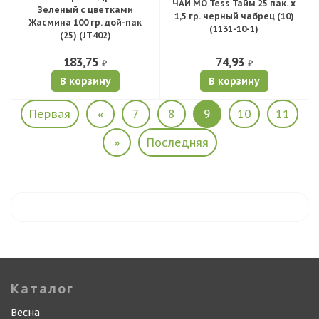
ЧАЙ МО Tess Тайм 25 пак. х
Зеленый с цветками
1,5 гр. черный чабрец (10)
Жасмина 100 гр. дой-пак
(1131-10-1)
(25) (JT402)
183,75
74,93
₽
₽
В корзину
В корзину
Первая
«
7
8
9
10
11
»
Последняя
Каталог
Весна