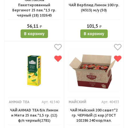
Пакетированный
ЧАЙ Верблюд Лимон 100 гр.
Бергамот 25 пак.*1,5 гр.
(N313) м/у (50)
черный (18) 102643
56,11
101,5
₽
₽
В корзину
В корзину
AHMAD TEA
Арт. 41540
МАЙСКИЙ
Арт. 40433
ЧАЙ AHMAD TEA б/к Лимон
ЧАЙ Майский 200 сашет*2
и Мята 25 пак.*1,5 гр. (12)
гр. ЧЕРНЫЙ (1 кор.)ГОСТ
ф/п черный(2781)
102286 240 кор/пал.