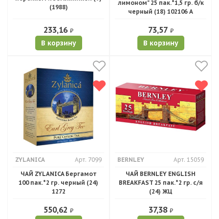
лимоном" 25 пак.*1,5 гр. б/к
(1988)
черный (18) 102106 А
233,16
73,57
₽
₽
В корзину
В корзину
ZYLANICA
Арт. 7099
BERNLEY
Арт. 15059
ЧАЙ ZYLANICA Бергамот
ЧАЙ BERNLEY ENGLISH
100 пак.*2 гр. черный (24)
BREAKFAST 25 пак.*2 гр. с/я
1272
(24) ЖЦ
550,62
37,38
₽
₽