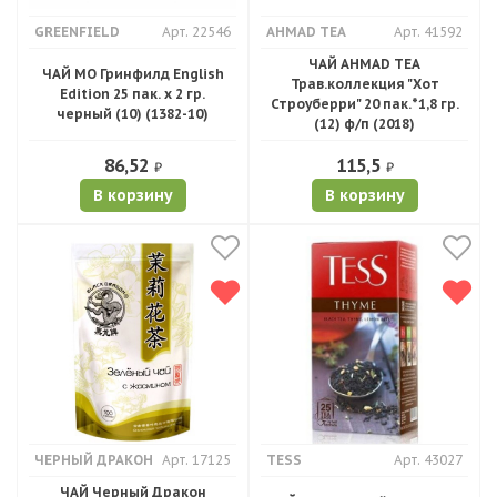
GREENFIELD
Арт. 22546
AHMAD TEA
Арт. 41592
ЧАЙ AHMAD TEA
ЧАЙ МО Гринфилд English
Трав.коллекция "Хот
Edition 25 пак. х 2 гр.
Строуберри" 20 пак.*1,8 гр.
черный (10) (1382-10)
(12) ф/п (2018)
86,52
115,5
₽
₽
В корзину
В корзину
ЧЕРНЫЙ ДРАКОН
Арт. 17125
TESS
Арт. 43027
ЧАЙ Черный Дракон