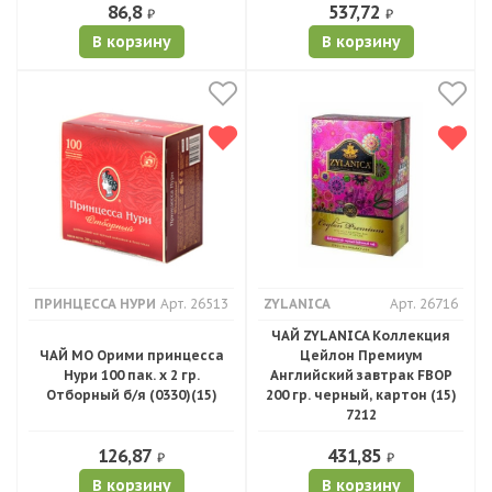
86,8
537,72
₽
₽
В корзину
В корзину
ПРИНЦЕССА НУРИ
Арт. 26513
ZYLANICA
Арт. 26716
ЧАЙ ZYLANICA Коллекция
ЧАЙ МО Орими принцесса
Цейлон Премиум
Нури 100 пак. х 2 гр.
Английский завтрак FBOP
Отборный б/я (0330)(15)
200 гр. черный, картон (15)
7212
126,87
431,85
₽
₽
В корзину
В корзину