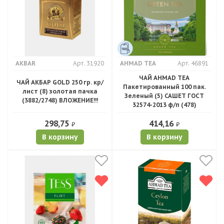
AKBAR
Арт. 31920
AHMAD TEA
Арт. 46891
ЧАЙ AHMAD TEA
ЧАЙ АКБАР GOLD 250 гр. кр/
Пакетированный 100 пак.
лист (8) золотая пачка
Зеленый (5) САШЕТ ГОСТ
(3882/2748) ВЛОЖЕНИЕ!!!
32574-2013 ф/п (478)
298,75
414,16
₽
₽
В корзину
В корзину