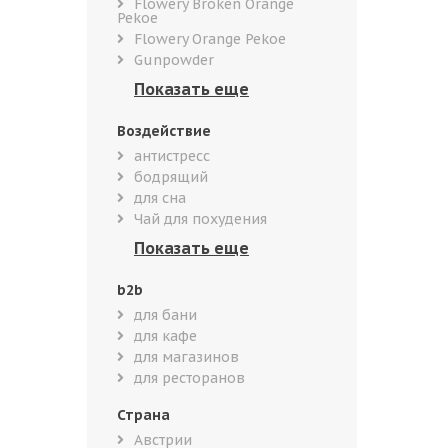
Flowery Broken Orange
Pekoe
Flowery Orange Pekoe
Gunpowder
Воздействие
антистресс
бодрящий
для сна
Чай для похудения
b2b
для бани
для кафе
для магазинов
для ресторанов
Страна
Австрии