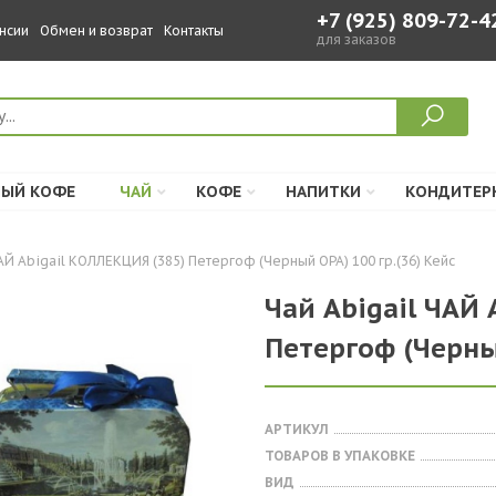
+7 (925) 809-72-4
нсии
Обмен и возврат
Контакты
для заказов
ЫЙ КОФЕ
ЧАЙ
КОФЕ
НАПИТКИ
КОНДИТЕР
АЙ Abigail КОЛЛЕКЦИЯ (385) Петергоф (Черный ОРА) 100 гр.(36) Кейс
Чай Abigail ЧАЙ 
Петергоф (Черный
АРТИКУЛ
ТОВАРОВ В УПАКОВКЕ
ВИД