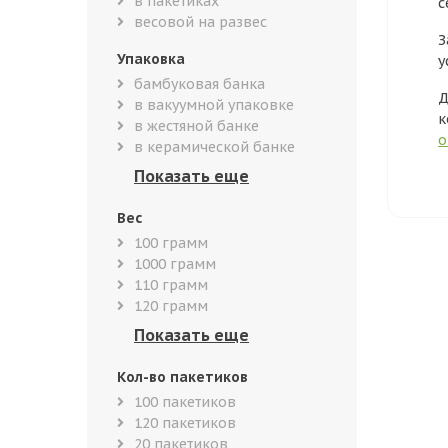
в пакетиках
с
весовой на развес
З
Упаковка
у
бамбуковая банка
Д
в вакуумной упаковке
к
в жестяной банке
о
в керамической банке
Вес
100 грамм
1000 грамм
110 грамм
120 грамм
Кол-во пакетиков
100 пакетиков
120 пакетиков
20 пакетиков