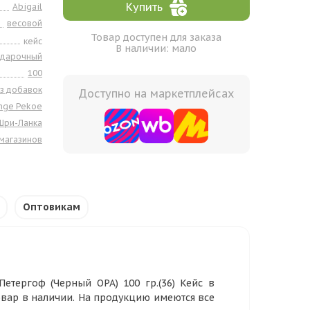
Купить
Abigail
весовой
Товар доступен для заказа
кейс
В наличии: мало
одарочный
100
з добавок
Доступно на маркетплейсах
nge Pekoe
Шри-Ланка
 магазинов
Оптовикам
Петергоф (Черный ОРА) 100 гр.(36) Кейс в
овар в наличии. На продукцию имеются все