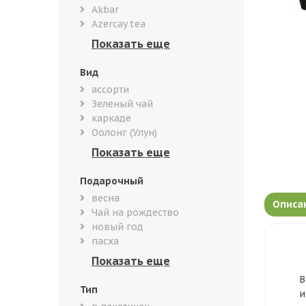
Akbar
Azercay tea
Вид
ассорти
Зеленый чай
каркаде
Оолонг (Улун)
Подарочный
весна
Описа
Чай на рождество
новый год
пасха
В
Тип
и