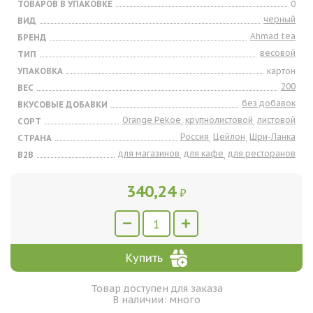
ТОВАРОВ В УПАКОВКЕ
0
черный
ВИД
Ahmad tea
БРЕНД
весовой
ТИП
УПАКОВКА
картон
200
ВЕС
без добавок
ВКУСОВЫЕ ДОБАВКИ
Orange Pekoe
крупнолистовой
листовой
СОРТ
,
,
Россия
Цейлон
Шри-Ланка
СТРАНА
,
,
для магазинов
для кафе
для ресторанов
B2B
,
,
340,24
₽
Купить
Товар доступен для заказа
В наличии: много