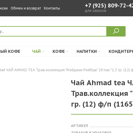
+7 (925) 809-72-4
нсии
Обмен и возврат
Контакты
для заказов
ЫЙ КОФЕ
ЧАЙ
КОФЕ
НАПИТКИ
КОНДИТЕР
Чай ЧАЙ AHMAD TEA Трав.коллекция "Мэйджик Ройбуш" 20 пак.*1,5 гр. (12) ф
Чай Ahmad tea 
Трав.коллекция 
гр. (12) ф/п (1165
АРТИКУЛ
ТОВАРОВ В УПАКОВКЕ