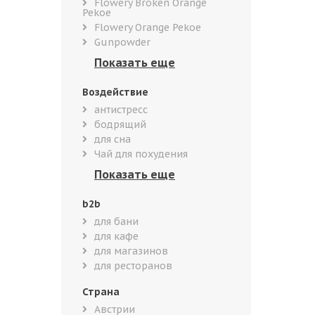
Flowery Broken Orange
Pekoe
Flowery Orange Pekoe
Gunpowder
Воздействие
антистресс
бодрящий
для сна
Чай для похудения
b2b
для бани
для кафе
для магазинов
для ресторанов
Страна
Австрии