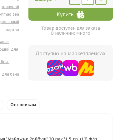
травяной
Купить
Ahmad tea
ированный
Товар доступен для заказа
картон
В наличии: много
,
равье
ующий
для
,
Доступно на маркетплейсах
Шри-
для бани
Оптовикам
"Мэйджик Ройбуш" 20 пак.*1,5 гр. (12) ф/п