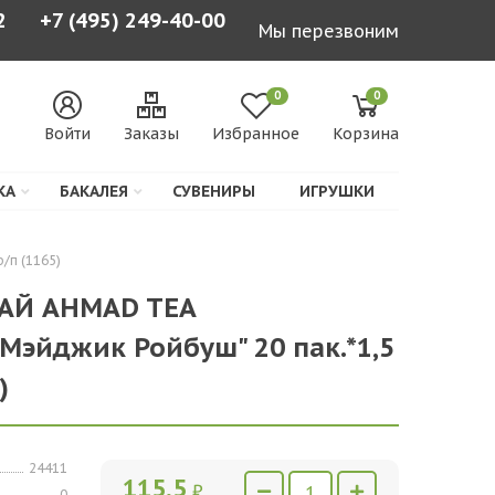
2
+7 (495) 249-40-00
Мы перезвоним
0
0
Войти
Заказы
Избранное
Корзина
КА
БАКАЛЕЯ
СУВЕНИРЫ
ИГРУШКИ
/п (1165)
ЧАЙ AHMAD TEA
"Мэйджик Ройбуш" 20 пак.*1,5
)
24411
115,5
₽
0