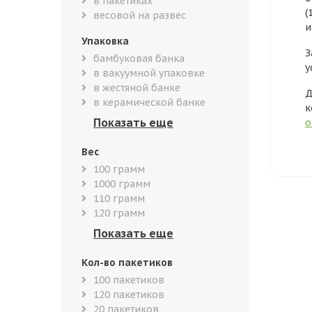
в пакетиках
(
весовой на развес
и
Упаковка
З
бамбуковая банка
у
в вакуумной упаковке
в жестяной банке
Д
в керамической банке
к
о
Вес
100 грамм
1000 грамм
110 грамм
120 грамм
Кол-во пакетиков
100 пакетиков
120 пакетиков
20 пакетиков