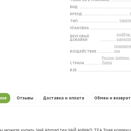
ВИД
БРЕНД
пакет
ТИП
УПАКОВКА
ройбуш
ВКУСОВЫЕ
разнот
ДОБАВКИ
тонизир
сна
ВОЗДЕЙСТВИЕ
Россия
Цейлон
,
,
Ланка
СТРАНА
B2B
ние
Отзывы
Доставка и оплата
Обмен и возврат
ы можете купить Чай Ahmad tea ЧАЙ AHMAD TEA Трав.коллекция 