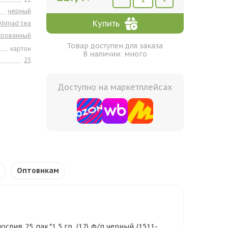
черный
Купить
Ahmad tea
ированный
Товар доступен для заказа
картон
В наличии: много
25
Доступно на маркетплейсах
Оптовикам
ив 25 пак.*1,5 гр. (12) ф/п черный (1511-