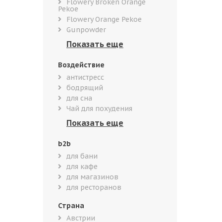
Flowery Broken Orange
Pekoe
Flowery Orange Pekoe
Gunpowder
Воздействие
антистресс
бодрящий
для сна
Чай для похудения
b2b
для бани
для кафе
для магазинов
для ресторанов
Страна
Австрии