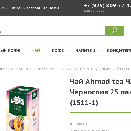
+7 (925) 809-72-4
нсии
Обмен и возврат
Контакты
для заказов
ЫЙ КОФЕ
ЧАЙ
КОФЕ
НАПИТКИ
КОНДИТЕР
й ЧАЙ AHMAD TEA Зимний Чернослив 25 пак.*1,5 гр. (12) ф/п черный (1511-
Чай Ahmad tea 
Чернослив 25 пак
(1511-1)
АРТИКУЛ
ТОВАРОВ В УПАКОВКЕ