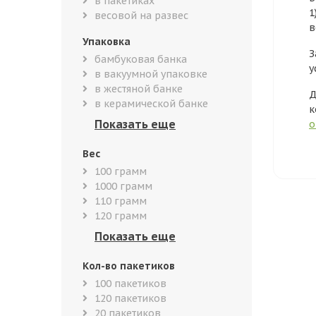
в пакетиках
1
весовой на развес
в
Упаковка
З
бамбуковая банка
у
в вакуумной упаковке
в жестяной банке
Д
в керамической банке
к
о
Вес
100 грамм
1000 грамм
110 грамм
120 грамм
Кол-во пакетиков
100 пакетиков
120 пакетиков
20 пакетиков