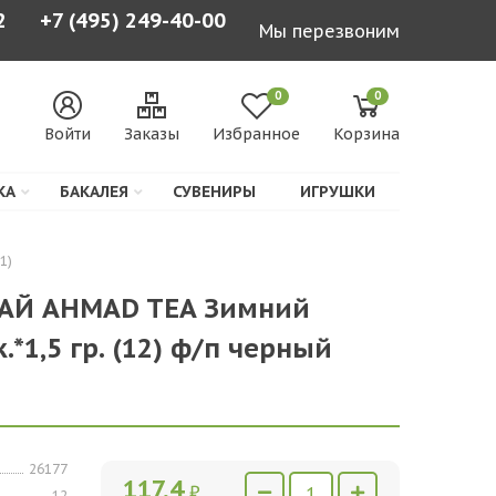
2
+7 (495) 249-40-00
Мы перезвоним
0
0
Войти
Заказы
Избранное
Корзина
КА
БАКАЛЕЯ
СУВЕНИРЫ
ИГРУШКИ
1)
ЧАЙ AHMAD TEA Зимний
.*1,5 гр. (12) ф/п черный
26177
117,4
₽
12