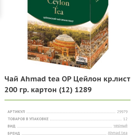
Чай Ahmad tea OP Цейлон кр.лист
200 гр. картон (12) 1289
АРТИКУЛ
29979
ТОВАРОВ В УПАКОВКЕ
12
черный
ВИД
Ahmad tea
БРЕНД