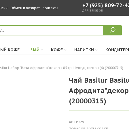
+7 (925) 809-72-4
нсии
Обмен и возврат
Контакты
для заказов
ЫЙ КОФЕ
ЧАЙ
КОФЕ
НАПИТКИ
КОНДИТЕР
silur Набор "Ваза Афродита"декор +85 гр. Нептун, картон (6) (20000315)
Чай Basilur Basil
Афродита"декор +
(20000315)
АРТИКУЛ
ТОВАРОВ В УПАКОВКЕ