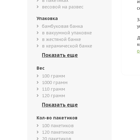
в пакетиках
и
весовой на развес
с
Упаковка
З
бамбуковая банка
у
в вакуумной упаковке
Д
в жестяной банке
к
в керамической банке
о
Вес
100 грамм
1000 грамм
110 грамм
120 грамм
Кол-во пакетиков
100 пакетиков
120 пакетиков
20 пакетиков