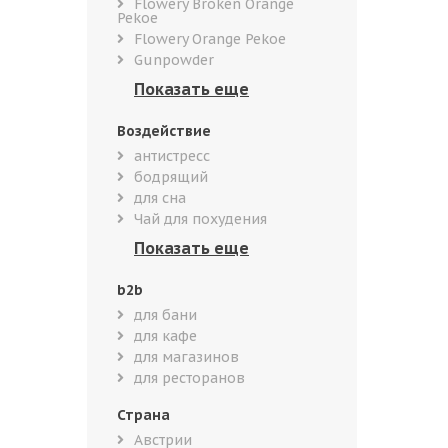
Flowery Broken Orange
Pekoe
Flowery Orange Pekoe
Gunpowder
Воздействие
антистресс
бодрящий
для сна
Чай для похудения
b2b
для бани
для кафе
для магазинов
для ресторанов
Страна
Австрии