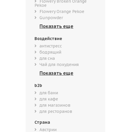
Flowery Broken Orange
Pekoe
Flowery Orange Pekoe
Gunpowder
Воздействие
антистресс
бодрящий
для сна
Чай для похудения
b2b
для бани
для кафе
для магазинов
для ресторанов
Страна
Австрии