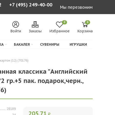
2
+7 (495) 249-40-00
Мы перезвоним
0
0
Войти
Заказы
Избранное
Корзина
КА
БАКАЛЕЯ
СУВЕНИРЫ
ИГРУШКИ
картон (12) (70176)
ранная классика "Английский
2 гр.+5 пак. подарок,черн.,
76)
28189
205,71
₽
24