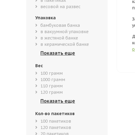
в пакетиках
к
весовой на развес
п
Упаковка
З
бамбуковая банка
у
в вакуумной упаковке
Д
в жестяной банке
к
в керамической банке
о
Вес
100 грамм
1000 грамм
110 грамм
120 грамм
Кол-во пакетиков
100 пакетиков
120 пакетиков
20 пакетиков