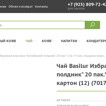
+7 (925) 809-72-4
нсии
Обмен и возврат
Контакты
для заказов
ЫЙ КОФЕ
ЧАЙ
КОФЕ
НАПИТКИ
КОНДИТЕР
бранная классика "Английский полдник" 20 пак.*2 гр.+5 пак. подарок,черн., 
Чай Basilur Изб
полдник" 20 пак.*
картон (12) (701
АРТИКУЛ
ТОВАРОВ В УПАКОВКЕ