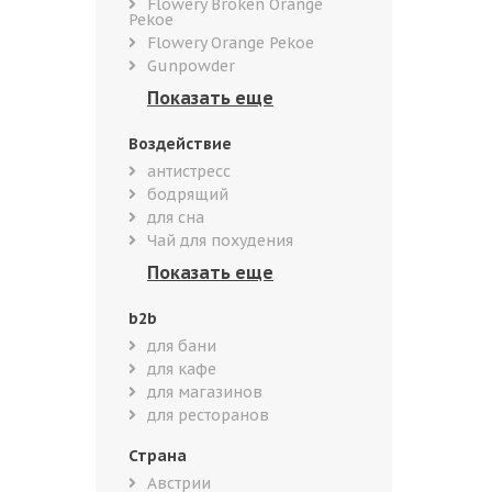
Flowery Broken Orange
Pekoe
Flowery Orange Pekoe
Gunpowder
Воздействие
антистресс
бодрящий
для сна
Чай для похудения
b2b
для бани
для кафе
для магазинов
для ресторанов
Страна
Австрии