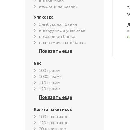
в пакетиках
весовой на развес
З
у
Упаковка
бамбуковая банка
Д
в вакуумной упаковке
к
в жестяной банке
о
в керамической банке
Вес
100 грамм
1000 грамм
110 грамм
120 грамм
Кол-во пакетиков
100 пакетиков
120 пакетиков
20 пакетиков