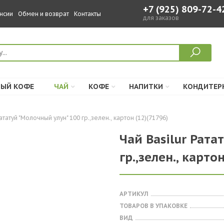
+7 (925) 809-72-4
нсии
Обмен и возврат
Контакты
для заказов
ЫЙ КОФЕ
ЧАЙ
КОФЕ
НАПИТКИ
КОНДИТЕР
ататуй "Молочный улун" 100 гр.,зелен., картон (12)(71796)
Чай Basilur Рата
гр.,зелен., карто
АРТИКУЛ
ТОВАРОВ В УПАКОВКЕ
ВИД