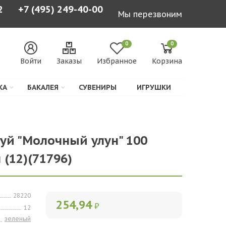
2
+7 (495) 249-40-00
Мы перезвоним
0
0
Войти
Заказы
Избранное
Корзина
КА
БАКАЛЕЯ
СУВЕНИРЫ
ИГРУШКИ
туй "Молочный улун" 100
н (12)(71796)
28220
254,94
₽
12
зеленый