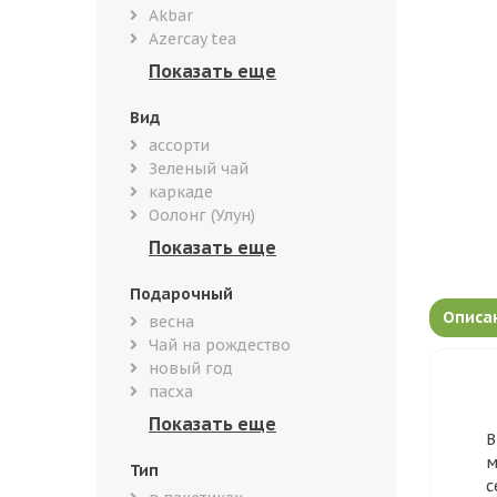
Akbar
Azercay tea
Вид
ассорти
Зеленый чай
каркаде
Оолонг (Улун)
Подарочный
Описа
весна
Чай на рождество
новый год
пасха
В
м
Тип
с