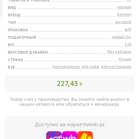
ТОВАРОВ В УПАКОВКЕ
12
черный
ВИД
Bernley
БРЕНД
весовой
ТИП
ж/б
УПАКОВКА
новый год
ПОДАРОЧНЫЙ
150
ВЕС
без добавок
ВКУСОВЫЕ ДОБАВКИ
Россия
СТРАНА
для магазинов
для кафе
для ресторанов
B2B
,
,
227,43
₽
Товар снят с производства. Вы можете найти аналог в
нашем каталоге или обратиться к менеджеру.
Доступно на маркетплейсах